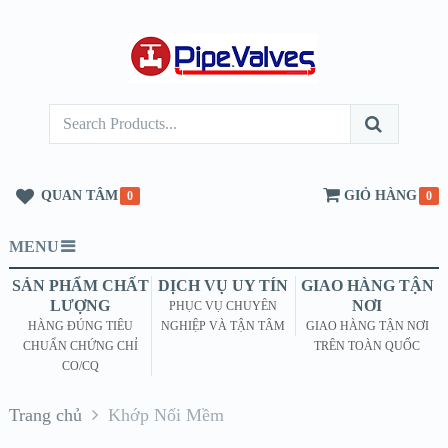
QUAN TÂM
GIỎ HÀNG
0
0
MENU
SẢN PHẨM CHẤT
DỊCH VỤ UY TÍN
GIAO HÀNG TẬN
LƯỢNG
NƠI
PHỤC VỤ CHUYÊN
HÀNG ĐÚNG TIÊU
NGHIỆP VÀ TẬN TÂM
GIAO HÀNG TẬN NƠI
CHUẨN CHỨNG CHỈ
TRÊN TOÀN QUỐC
CO/CQ
Trang chủ
Khớp Nối Mềm