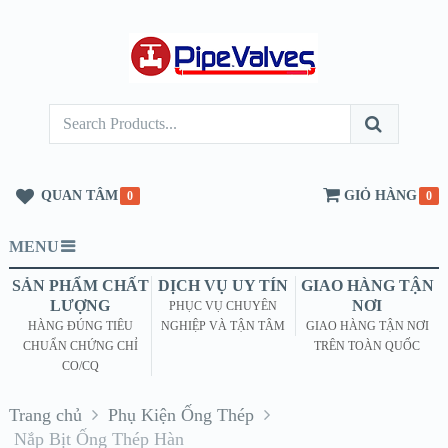
QUAN TÂM
GIỎ HÀNG
0
0
MENU
SẢN PHẨM CHẤT
DỊCH VỤ UY TÍN
GIAO HÀNG TẬN
LƯỢNG
NƠI
PHỤC VỤ CHUYÊN
HÀNG ĐÚNG TIÊU
NGHIỆP VÀ TẬN TÂM
GIAO HÀNG TẬN NƠI
CHUẨN CHỨNG CHỈ
TRÊN TOÀN QUỐC
CO/CQ
Trang chủ
Phụ Kiện Ống Thép
Nắp Bịt Ống Thép Hàn