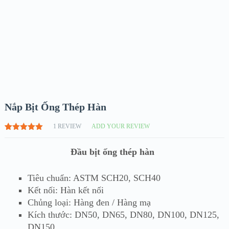
Nắp Bịt Ống Thép Hàn
1
REVIEW
ADD YOUR REVIEW
5.00
1
TRÊN
5 DỰA
Đầu bịt ống thép hàn
TRÊN
ĐÁNH GIÁ
Tiêu chuẩn: ASTM SCH20, SCH40
Kết nối: Hàn kết nối
Chủng loại: Hàng đen / Hàng mạ
Kích thước: DN50, DN65, DN80, DN100, DN125,
DN150