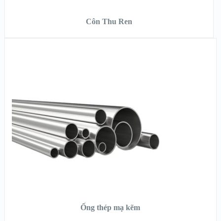
ĐỌC TIẾP
Côn Thu Ren
XEM NHANH
XEM CHI TIẾT
ĐỌC TIẾP
Ống thép mạ kẽm