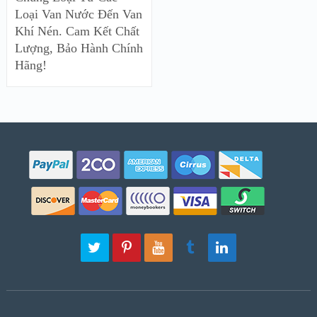
Loại Van Nước Đến Van
Khí Nén. Cam Kết Chất
Lượng, Bảo Hành Chính
Hãng!