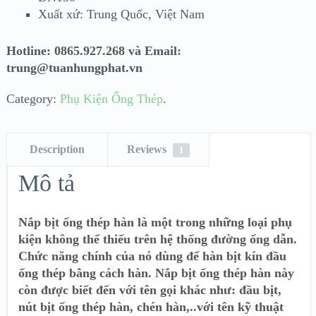
Xuất xứ: Trung Quốc, Việt Nam
Hotline: 0865.927.268 và Email:
trung@tuanhungphat.vn
Category:
Phụ Kiện Ống Thép
.
Description
Reviews
1
Mô tả
Nắp bịt ống thép hàn là một trong những loại phụ
kiện không thể thiếu trên hệ thống đường ống dẫn.
Chức năng chính của nó dùng để hàn bịt kín đầu
ống thép bằng cách hàn. Nắp bịt ống thép hàn này
còn được biết đến với tên gọi khác như: đầu bịt,
nút bịt ống thép hàn, chén hàn,..với tên kỹ thuật