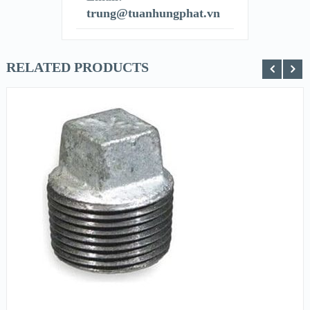
trung@tuanhungphat.vn
RELATED PRODUCTS
XEM NHANH
XEM CHI TIẾT
ĐỌC TIẾP