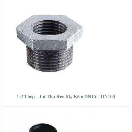
XEM NHANH
XEM CHI TIẾT
ĐỌC TIẾP
Lơ Thép – Lơ Thu Ren Mạ Kẽm DN15 – DN100
XEM NHANH