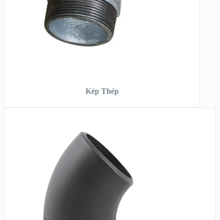
ĐỌC TIẾP
Kép Thép
XEM NHANH
XEM CHI TIẾT