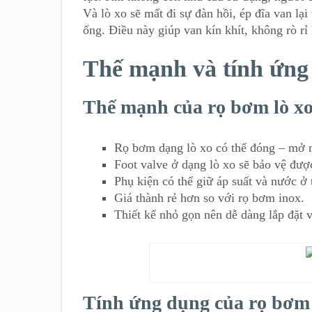
Và lò xo sẽ mất đi sự đàn hồi, ép đĩa van lạ
ống. Điều này giúp van kín khít, không rò rỉ
Thế mạnh và tính ứng
Thế mạnh của rọ bơm lò x
Rọ bơm dạng lò xo có thể đóng – mở m
Foot valve ở dạng lò xo sẽ bảo vệ đượ
Phụ kiện có thể giữ áp suất và nước ở
Giá thành rẻ hơn so với rọ bơm inox.
Thiết kế nhỏ gọn nên dễ dàng lắp đặt v
Tính ứng dụng của rọ bơm 