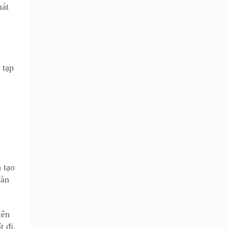
hát
 tạp
 tạo
đàn
iên
t đi.