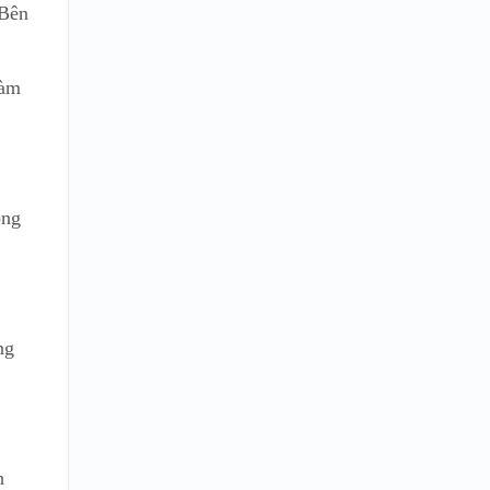
 Bên
làm
ộng
ng
h