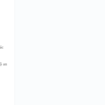
,
hác
ộ an