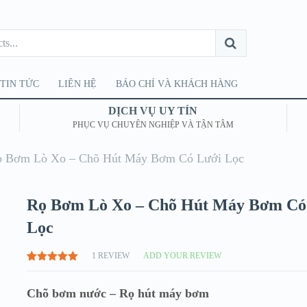
TIN TỨC
LIÊN HỆ
BÁO CHÍ VÀ KHÁCH HÀNG
DỊCH VỤ UY TÍN
PHỤC VỤ CHUYÊN NGHIỆP VÀ TẬN TÂM
 Bơm Lò Xo – Chõ Hút Máy Bơm Có Lưới Lọc
Rọ Bơm Lò Xo – Chõ Hút Máy Bơm Có
Lọc
1
REVIEW
ADD YOUR REVIEW
5.00
1
TRÊN
5 DỰA
TRÊN
Chõ bơm nước – Rọ hút máy bơm
ĐÁNH GIÁ