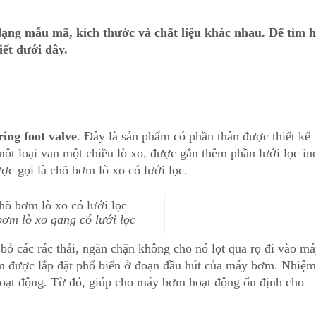
dạng mẫu mã, kích thước và chất liệu khác nhau. Để tìm h
iết dưới đây.
ring foot valve
. Đây là sản phẩm có phần thân được thiết kế
một loại van một chiều lò xo, được gắn thêm phần lưới lọc in
c gọi là chõ bơm lò xo có lưới lọc.
ơm lò xo gang có lưới lọc
 bỏ các rác thải, ngăn chặn không cho nó lọt qua rọ đi vào m
m được lắp đặt phổ biến ở đoạn đầu hút của máy bơm. Nhiệm
 hoạt động. Từ đó, giúp cho máy bơm hoạt động ổn định cho