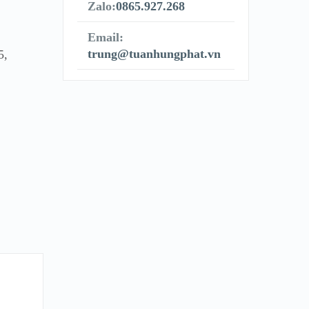
Zalo:
0865.927.268
Email:
trung@tuanhungphat.vn
5,