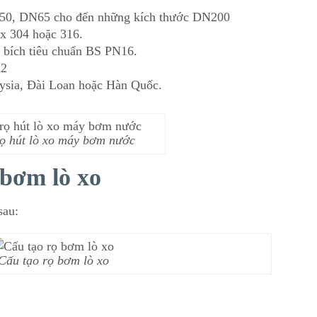
DN50, DN65 cho đến những kích thước DN200
ox 304 hoặc 316.
t bích tiêu chuẩn BS PN16.
m2
ysia, Đài Loan hoặc Hàn Quốc.
ọ hút lò xo máy bơm nước
ọ bơm lò xo
sau:
Cấu tạo rọ bơm lò xo