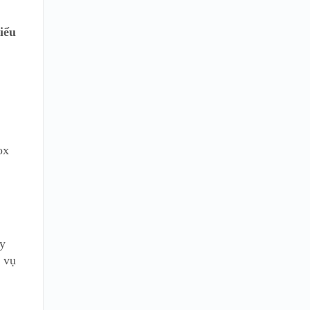
iểu
ox
áy
 vụ