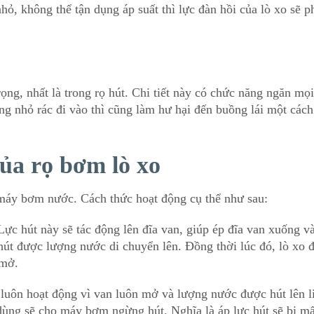
ỏ, không thể tận dụng áp suất thì lực đàn hồi của lò xo sẽ p
rọng, nhất là trong rọ hút. Chi tiết này có chức năng ngăn mọi
ng nhỏ rác đi vào thì cũng làm hư hại đến buồng lái một cách
ủa rọ bơm lò xo
máy bơm nước. Cách thức hoạt động cụ thể như sau:
ực hút này sẽ tác động lên đĩa van, giúp ép đĩa van xuống và
út được lượng nước di chuyển lên. Đồng thời lúc đó, lò xo 
 mở.
 luôn hoạt động vì van luôn mở và lượng nước được hút lên l
ùng sẽ cho máy bơm ngừng hút. Nghĩa là áp lực hút sẽ bị mấ