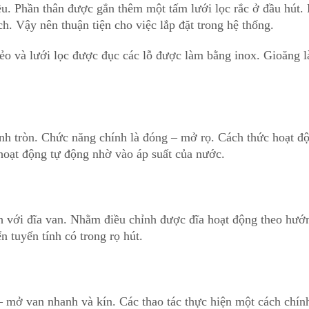
ều. Phần thân được gắn thêm một tấm lưới lọc rắc ở đầu hút.
ch. Vậy nên thuận tiện cho việc lắp đặt trong hệ thống.
dẻo và lưới lọc được đục các lỗ được làm bằng inox. Gioăng 
hình tròn. Chức năng chính là đóng – mở rọ. Cách thức hoạt đ
 hoạt động tự động nhờ vào áp suất của nước.
h với đĩa van. Nhằm điều chỉnh được đĩa hoạt động theo hướ
 tuyến tính có trong rọ hút.
 – mở van nhanh và kín. Các thao tác thực hiện một cách chín