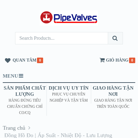
QUAN TÂM
GIỎ HÀNG
0
0
MENU
SẢN PHẨM CHẤT
DỊCH VỤ UY TÍN
GIAO HÀNG TẬN
LƯỢNG
NƠI
PHỤC VỤ CHUYÊN
HÀNG ĐÚNG TIÊU
NGHIỆP VÀ TẬN TÂM
GIAO HÀNG TẬN NƠI
CHUẨN CHỨNG CHỈ
TRÊN TOÀN QUỐC
CO/CQ
Trang chủ
Đồng Hồ Đo | Áp Suất - Nhiệt Độ - Lưu Lượng