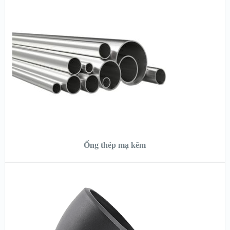
XEM NHANH
XEM CHI TIẾT
ĐỌC TIẾP
Ống thép mạ kẽm
XEM NHANH