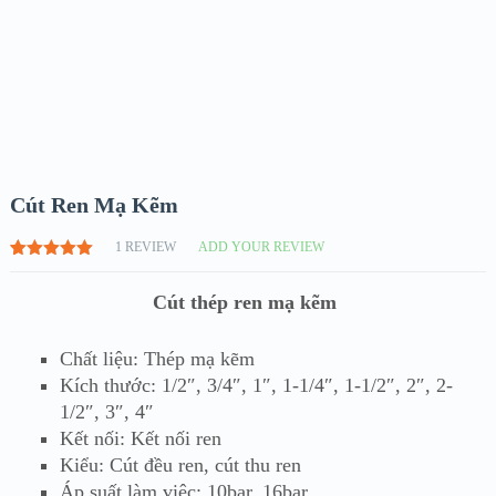
Cút Ren Mạ Kẽm
1
REVIEW
ADD YOUR REVIEW
5.00
1
TRÊN
5 DỰA
Cút thép ren mạ kẽm
TRÊN
ĐÁNH GIÁ
Chất liệu: Thép mạ kẽm
Kích thước: 1/2″, 3/4″, 1″, 1-1/4″, 1-1/2″, 2″, 2-
1/2″, 3″, 4″
Kết nối: Kết nối ren
Kiểu: Cút đều ren, cút thu ren
Áp suất làm việc: 10bar, 16bar