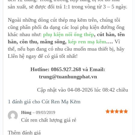
sản xuất, sẽ được đổi trả 1:1 trong vòng từ 3 – 5 ngày.
Ngoài những dòng cút thép mạ kẽm trên, chúng tôi
cũng phân phối đa dạng các loại phụ kiện đường ống
khác nhau như:
phụ kiện nối ống thép
, cút hàn, tên
hàn, côn thu, măng sông,
kép ren mạ kẽm
….
Vì
thế, nếu bạn đang có nhu cầu muốn mua thiết bị, hãy
Llên hệ ngay để có giá tốt nhất!
Hotline: 0865.927.268 và Email:
trung@tuanhungphat.vn
Cập nhật vào
04-08-2026 lúc 08:42 chiều
1 đánh giá cho
Cút Ren Mạ Kẽm
Hùng
–
09/03/2019
Được xếp
Cút ren chất lượng giá rẻ
hạng
5
5
sao
Thêm đánh giá