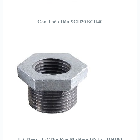
ĐỌC TIẾP
Côn Thép Hàn SCH20 SCH40
XEM NHANH
XEM CHI TIẾT
ĐỌC TIẾP
Lơ Thép – Lơ Thu Ren Mạ Kẽm DN15 – DN100