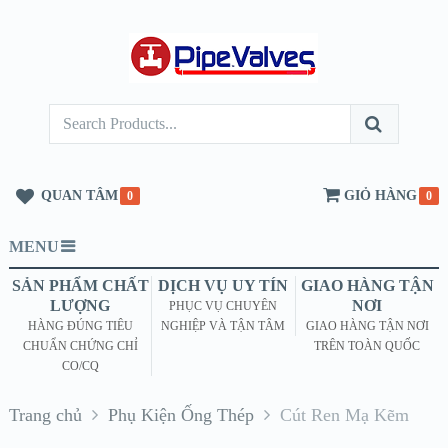
QUAN TÂM
GIỎ HÀNG
0
0
MENU
SẢN PHẨM CHẤT
DỊCH VỤ UY TÍN
GIAO HÀNG TẬN
LƯỢNG
NƠI
PHỤC VỤ CHUYÊN
HÀNG ĐÚNG TIÊU
NGHIỆP VÀ TẬN TÂM
GIAO HÀNG TẬN NƠI
CHUẨN CHỨNG CHỈ
TRÊN TOÀN QUỐC
CO/CQ
Trang chủ
Phụ Kiện Ống Thép
Cút Ren Mạ Kẽm