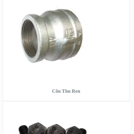
XEM NHANH
XEM CHI TIẾT
ĐỌC TIẾP
Côn Thu Ren
XEM NHANH