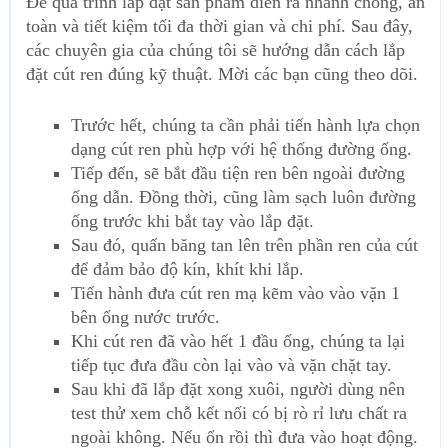
Để quá trình lắp đặt sản phẩm diễn ra nhanh chóng, an
toàn và tiết kiệm tối đa thời gian và chi phí. Sau đây,
các chuyên gia của chúng tôi sẽ hướng dẫn cách lắp
đặt cút ren đúng kỹ thuật. Mời các bạn cũng theo dõi.
Trước hết, chúng ta cần phải tiến hành lựa chọn
dạng cút ren phù hợp với hệ thống đường ống.
Tiếp đến, sẽ bắt đầu tiện ren bên ngoài đường
ống dẫn. Đồng thời, cũng làm sạch luôn đường
ống trước khi bắt tay vào lắp đặt.
Sau đó, quấn băng tan lên trên phần ren của cút
để đảm bảo độ kín, khít khi lắp.
Tiến hành đưa cút ren mạ kẽm vào vào vặn 1
bên ống nước trước.
Khi cút ren đã vào hết 1 đầu ống, chúng ta lại
tiếp tục đưa đầu còn lại vào và vặn chặt tay.
Sau khi đã lắp đặt xong xuôi, người dùng nên
test thử xem chỗ kết nối có bị rò rỉ lưu chất ra
ngoài không. Nếu ổn rồi thì đưa vào hoạt động.