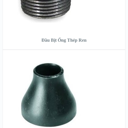
ĐỌC TIẾP
Đầu Bịt Ống Thép Ren
XEM NHANH
XEM CHI TIẾT