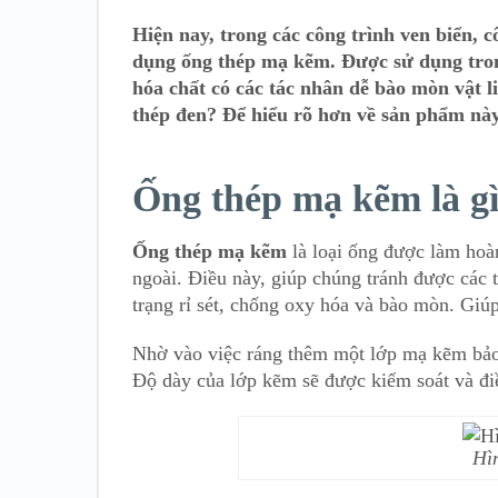
Hiện nay, trong các công trình ven biển,
dụng ống thép mạ kẽm. Được sử dụng tron
hóa chất có các tác nhân dễ bào mòn vật l
thép đen? Để hiểu rõ hơn về sản phẩm này,
Ống thép mạ kẽm là g
Ống thép mạ kẽm
là loại ống được làm hoà
ngoài. Điều này, giúp chúng tránh được các 
trạng rỉ sét, chống oxy hóa và bào mòn. Giú
Nhờ vào việc ráng thêm một lớp mạ kẽm bảo
Độ dày của lớp kẽm sẽ được kiểm soát và đi
Hì