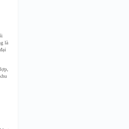
ổi
g là
đại
lợp,
 khu