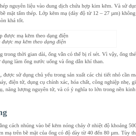
thép nguyên liệu vào dung dịch chứa hợp kim kẽm. Và sử dụ
bề mặt tấm thép. Lớp kẽm mạ (dày độ từ 12 – 27 µm) không
òn khá tốt.
 được mạ kẽm theo dạng điện
rong thời gian dài, ống vẫn có thể bị rỉ sét. Vì vậy, ống th
 dụng làm ống nước uống và ống dẫn khí than.
 được sử dụng chủ yếu trong sản xuất các chi tiết nhỏ cần m
máy, điện tử, dụng cụ chính xác, hóa chất, công nghiệp nhẹ, g
ụ, năng lượng nguyên tử, và có ý nghĩa to lớn trong nền kinh
ng
bằng cách nhúng vào bể kẽm nóng chảy ở nhiệt độ khoảng 5
m mạ trên bề mặt của ống có độ dày từ 40 đến 80 µm. Tùy t