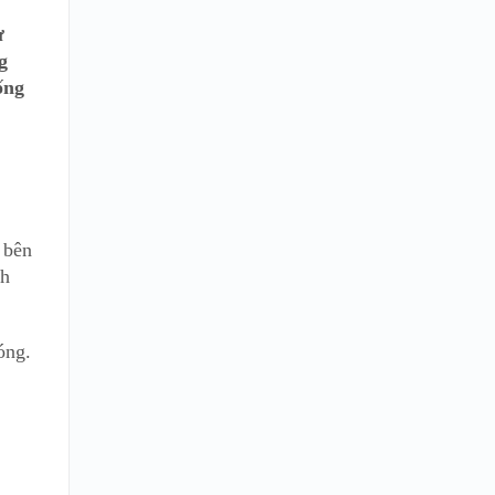
ử
g
ống
 bên
nh
óng.