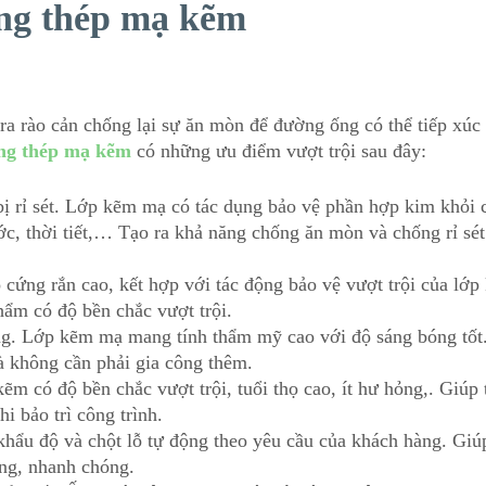
ng thép mạ kẽm
ra rào cản chống lại sự ăn mòn để đường ống có thể tiếp xúc
ng thép mạ kẽm
có những ưu điểm vượt trội sau đây:
ị rỉ sét. Lớp kẽm mạ có tác dụng bảo vệ phần hợp kim khỏi 
c, thời tiết,… Tạo ra khả năng chống ăn mòn và chống rỉ sét
 cứng rắn cao, kết hợp với tác động bảo vệ vượt trội của lớ
hẩm có độ bền chắc vượt trội.
ng. Lớp kẽm mạ mang tính thẩm mỹ cao với độ sáng bóng tốt
mà không cần phải gia công thêm.
ẽm có độ bền chắc vượt trội, tuổi thọ cao, ít hư hỏng,. Giúp t
i bảo trì công trình.
 khẩu độ và chột lỗ tự động theo yêu cầu của khách hàng. Giú
dàng, nhanh chóng.