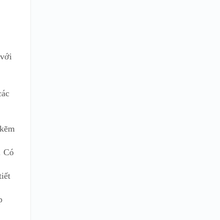
 với
các
p kẽm
. Có
iết
p