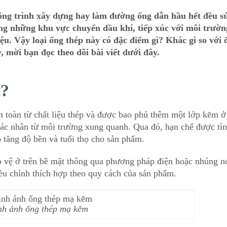
 công trình xây dựng hay làm đường ống dẫn hầu hết đều s
g những khu vực chuyển dầu khí, tiếp xúc với môi trườn
iệu. Vậy loại ống thép này có đặc điểm gì? Khác gì so với 
 mời bạn đọc theo dõi bài viết dưới đây.
ì?
n toàn từ chất liệu thép và được bao phủ thêm một lớp kẽm ở
tác nhân từ môi trường xung quanh. Qua đó, hạn chế được tì
p tăng độ bền và tuổi thọ cho sản phẩm.
 vệ ở trên bề mặt thông qua phương pháp điện hoặc nhúng n
ều chỉnh thích hợp theo quy cách của sản phẩm.
nh ảnh ống thép mạ kẽm