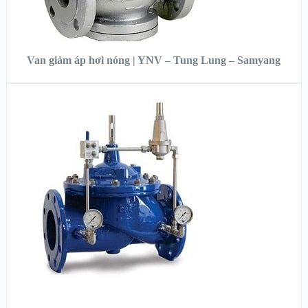
ĐỌC TIẾP
Van giảm áp hơi nóng | YNV – Tung Lung – Samyang
XEM NHANH
XEM CHI TIẾT
ĐỌC TIẾP