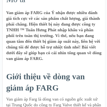
Van giảm áp FARG của Ý nhận được nhiều đánh
giá tích cực về các sản phẩm chất lượng, giá thành
phải chăng. Hiện thiết bị này đang được công ty
TNHH ™ Tuấn Hưng Phát nhập khẩu và phân
phối trên toàn thị trường. Vì thế, nếu bạn đang
quan tâm đến thiết bị giảm áp suất này, liên hệ với
chúng tôi để được hỗ trợ nhiệt tình nhé! Bài viết
dưới đây sẽ giúp bạn có cái nhìn tổng quan về dòng
van giảm áp FARG.
Giới thiệu về dòng van
giảm áp FARG
Van giảm áp Farg là dòng van có nguồn gốc xuất xứ
tại Trung Quốc do công ty Farg Valve thiết kế và phân