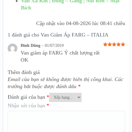
Van Xả Khí | Đồng – Gang | Nối Ren – Mặt
Bích
Cập nhật vào
04-08-2026 lúc 08:41 chiều
1 đánh giá cho
Van Giảm Áp FARG – ITALIA
Đình Dũng
–
01/07/2019
Được xếp
Van giảm áp FARG Ý chất lượng rất
hạng
5
5
sao
OK
Thêm đánh giá
Email của bạn sẽ không được hiển thị công khai.
Các
trường bắt buộc được đánh dấu
*
Đánh giá của bạn
*
Nhận xét của bạn
*