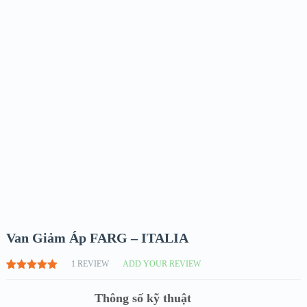
Van Giảm Áp FARG – ITALIA
1
REVIEW
ADD YOUR REVIEW
5.00
1
TRÊN
5 DỰA
Thông số kỹ thuật
TRÊN