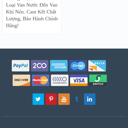
Loại Van Nước Đến Van
Khí Nén. Cam Kết Chất
Lượng, Bảo Hành Chính
Hãng!