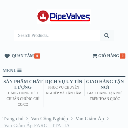
QUAN TÂM
GIỎ HÀNG
0
0
MENU
SẢN PHẨM CHẤT
DỊCH VỤ UY TÍN
GIAO HÀNG TẬN
LƯỢNG
NƠI
PHỤC VỤ CHUYÊN
HÀNG ĐÚNG TIÊU
NGHIỆP VÀ TẬN TÂM
GIAO HÀNG TẬN NƠI
CHUẨN CHỨNG CHỈ
TRÊN TOÀN QUỐC
CO/CQ
Trang chủ
Van Công Nghiệp
Van Giảm Áp
Van Giảm Áp FARG – ITALIA