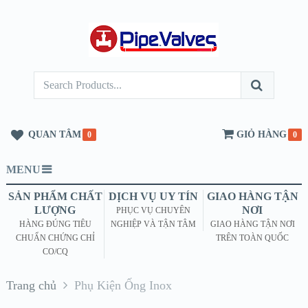
QUAN TÂM
GIỎ HÀNG
0
0
MENU
SẢN PHẨM CHẤT
DỊCH VỤ UY TÍN
GIAO HÀNG TẬN
LƯỢNG
NƠI
PHỤC VỤ CHUYÊN
HÀNG ĐÚNG TIÊU
NGHIỆP VÀ TẬN TÂM
GIAO HÀNG TẬN NƠI
CHUẨN CHỨNG CHỈ
TRÊN TOÀN QUỐC
CO/CQ
Trang chủ
Phụ Kiện Ống Inox