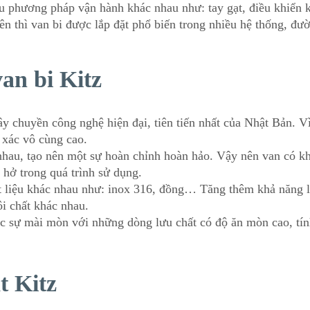
iều phương pháp vận hành khác nhau như: tay gạt, điều khiển 
ên thì van bi được lắp đặt phổ biến trong nhiều hệ thống, đư
an bi Kitz
y chuyền công nghệ hiện đại, tiên tiến nhất của Nhật Bản. V
 xác vô cùng cao.
 nhau, tạo nên một sự hoàn chỉnh hoàn hảo. Vậy nên van có k
 hở trong quá trình sử dụng.
ất liệu khác nhau như: inox 316, đồng… Tăng thêm khả năng 
i chất khác nhau.
 sự mài mòn với những dòng lưu chất có độ ăn mòn cao, tí
t Kitz