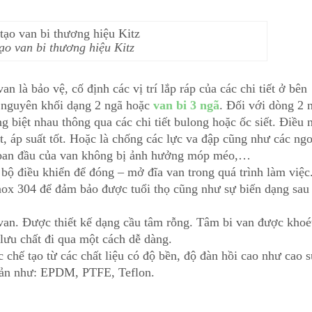
ạo van bi thương hiệu Kitz
 là bảo vệ, cố định các vị trí lắp ráp của các chi tiết ở bên
 nguyên khối dạng 2 ngã hoặc
van bi 3 ngã
. Đối với dòng 2 
 biệt nhau thông qua các chi tiết bulong hoặc ốc siết. Điều 
ệt, áp suất tốt. Hoặc là chống các lực va đập cũng như các ngo
kế ban đầu của van không bị ảnh hưởng móp méo,…
bộ điều khiển để đóng – mở đĩa van trong quá trình làm việc
nox 304 để đảm bảo được tuổi thọ cũng như sự biến dạng sau 
van. Được thiết kế dạng cầu tâm rỗng. Tâm bi van được khoé
lưu chất đi qua một cách dễ dàng.
chế tạo từ các chất liệu có độ bền, độ đàn hồi cao như cao s
iản như: EPDM, PTFE, Teflon.