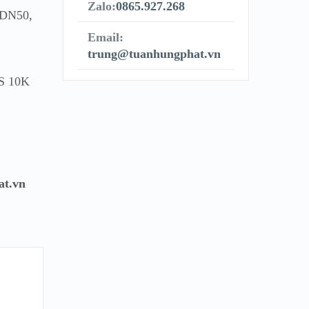
Zalo:
0865.927.268
 DN50,
Email:
trung@tuanhungphat.vn
IS 10K
at.vn