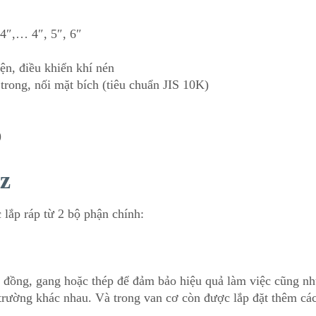
1/4″,… 4″, 5″, 6″
iện, điều khiển khí nén
 trong, nối mặt bích (tiêu chuẩn JIS 10K)
)
tz
lắp ráp từ 2 bộ phận chính:
x, đồng, gang hoặc thép để đảm bảo hiệu quả làm việc cũng n
trường khác nhau. Và trong van cơ còn được lắp đặt thêm cá