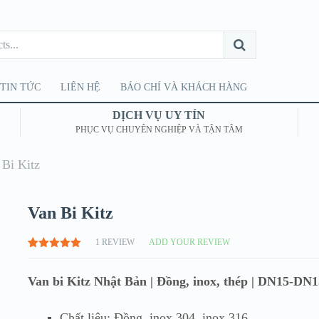
TIN TỨC
LIÊN HỆ
BÁO CHÍ VÀ KHÁCH HÀNG
DỊCH VỤ UY TÍN
PHỤC VỤ CHUYÊN NGHIỆP VÀ TẬN TÂM
 Bi Kitz
Van Bi Kitz
1
REVIEW
ADD YOUR REVIEW
5.00
1
TRÊN
5 DỰA
TRÊN
Van bi Kitz Nhật Bản | Đồng, inox, thép | DN15-DN
ĐÁNH GIÁ
Chất liệu: Đồng, inox 304, inox 316