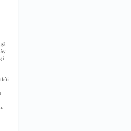
ngã
này
ại
.
thời
t
u.