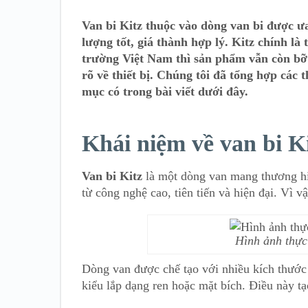
Van bi Kitz thuộc vào dòng van bi được ưa
lượng tốt, giá thành hợp lý. Kitz chính là
trường Việt Nam thì sản phẩm vẫn còn bỡ
rõ về thiết bị. Chúng tôi đã tổng hợp các 
mục có trong bài viết dưới đây.
Khái niệm về van bi Ki
Van bi Kitz
là một dòng van mang thương hi
từ công nghệ cao, tiên tiến và hiện đại. Vì v
Hình ảnh thực 
Dòng van được chế tạo với nhiều kích thước 
kiểu lắp dạng ren hoặc mặt bích. Điều này tạo