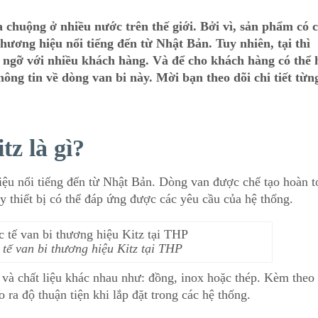
 chuộng ở nhiều nước trên thế giới. Bởi vì, sản phẩm có 
 thương hiệu nổi tiếng đến từ Nhật Bản. Tuy nhiên, tại thì
 ngỡ với nhiều khách hàng. Và để cho khách hàng có thể 
thông tin về dòng van bi này. Mời bạn theo dõi chi tiết từn
tz là gì?
ệu nổi tiếng đến từ Nhật Bản. Dòng van được chế tạo hoàn t
ậy thiết bị có thể đáp ứng được các yêu cầu của hệ thống.
tế van bi thương hiệu Kitz tại THP
và chất liệu khác nhau như: đồng, inox hoặc thép. Kèm theo 
 ra độ thuận tiện khi lắp đặt trong các hệ thống.