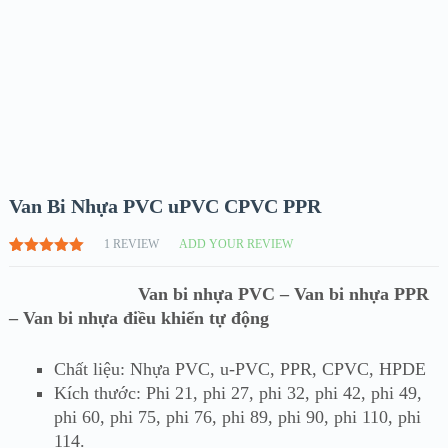
Van Bi Nhựa PVC uPVC CPVC PPR
1
REVIEW
ADD YOUR REVIEW
5.00
1
TRÊN
5 DỰA
Van bi nhựa PVC – Van bi nhựa PPR
TRÊN
ĐÁNH GIÁ
– Van bi nhựa điều khiển tự động
Chất liệu: Nhựa PVC, u-PVC, PPR, CPVC, HPDE
Kích thước: Phi 21, phi 27, phi 32, phi 42, phi 49,
phi 60, phi 75, phi 76, phi 89, phi 90, phi 110, phi
114.