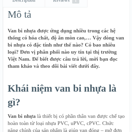
Description
Reviews
1
Mô tả
Van bi nhựa được ứng dụng nhiều trong các hệ
thống có hóa chất, độ ăn mòn cao,… Vậy dòng van
bi nhựa có đặc tính như thế nào? Có bao nhiêu
loại? Đơn vị phân phối nào uy tín tại thị trường
Việt Nam. Để biết được câu trả lời, mời bạn đọc
tham khảo và theo dõi bài viết dưới đây.
Khái niệm van bi nhựa là
gì?
Van bi nhựa
là thiết bị có phần thân van được chế tạo
hoàn toàn từ loại nhựa PVC, uPVC, cPVC. Chức
năng chính của sản phẩm là giúp van đóng – mở đơn