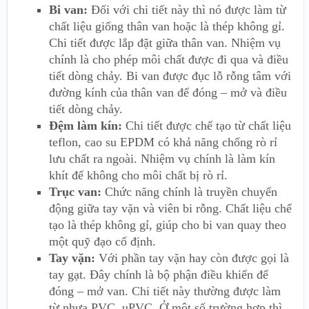
Bi van:
Đối với chi tiết này thì nó được làm từ
chất liệu giống thân van hoặc là thép không gỉ.
Chi tiết được lắp đặt giữa thân van. Nhiệm vụ
chính là cho phép môi chất được đi qua và điều
tiết dòng chảy. Bi van được đục lỗ rỗng tâm với
đường kính của thân van để đóng – mở và điều
tiết dòng chảy.
Đệm làm kín:
Chi tiết được chế tạo từ chất liệu
teflon, cao su EPDM có khả năng chống rò rỉ
lưu chất ra ngoài. Nhiệm vụ chính là làm kín
khít để không cho môi chất bị rò rỉ.
Trục van:
Chức năng chính là truyền chuyển
động giữa tay vặn và viên bi rỗng. Chất liệu chế
tạo là thép không gỉ, giúp cho bi van quay theo
một quỹ đạo cố định.
Tay vặn:
Với phần tay vặn hay còn được gọi là
tay gạt. Đây chính là bộ phận điều khiển để
đóng – mở van. Chi tiết này thường được làm
từ nhựa PVC, uPVC. Ở một số trường hợp thì