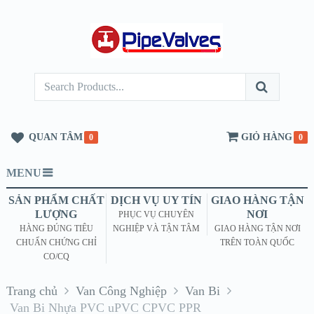
QUAN TÂM
GIỎ HÀNG
0
0
MENU
SẢN PHẨM CHẤT
DỊCH VỤ UY TÍN
GIAO HÀNG TẬN
LƯỢNG
NƠI
PHỤC VỤ CHUYÊN
HÀNG ĐÚNG TIÊU
NGHIỆP VÀ TẬN TÂM
GIAO HÀNG TẬN NƠI
CHUẨN CHỨNG CHỈ
TRÊN TOÀN QUỐC
CO/CQ
Trang chủ
Van Công Nghiệp
Van Bi
Van Bi Nhựa PVC uPVC CPVC PPR