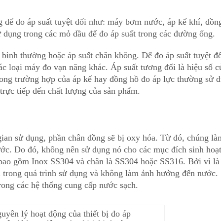
 để đo áp suất tuyệt đối như: máy bơm nước, áp kế khí, đồn
ử dụng trong các mỏ dầu để đo áp suất trong các đường ống.
 bình thường hoặc áp suất chân không. Để đo áp suất tuyệt đố
các loại máy đo vạn năng khác. Áp suất tương đối là hiệu số c
Trong trường hợp của áp kế hay đồng hồ đo áp lực thường sử 
 trực tiếp đến chất lượng của sản phẩm.
gian sử dụng, phần chân đồng sẽ bị oxy hóa. Từ đó, chúng là
ước. Do đó, không nên sử dụng nó cho các mục đích sinh hoạt
 bao gồm Inox SS304 và chân là SS304 hoặc SS316. Bởi vì là
i trong quá trình sử dụng và không làm ảnh hưởng đến nước.
rong các hệ thống cung cấp nước sạch.