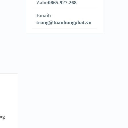
Zalo:
0865.927.268
Email:
trung@tuanhungphat.vn
ùng