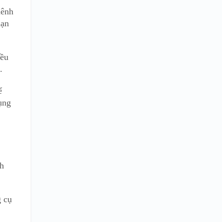
hênh
hạn
iều
.
ể
ụng
nh
g cụ