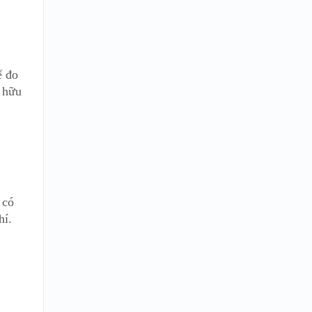
ể đo
u hữu
 có
hí.