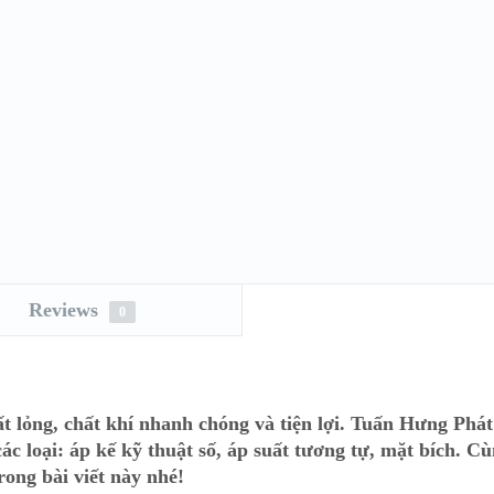
Reviews
0
hất lỏng, chất khí nhanh chóng và tiện lợi. Tuấn Hưng Phát
c loại: áp kế kỹ thuật số, áp suất tương tự, mặt bích. C
rong bài viết này nhé!