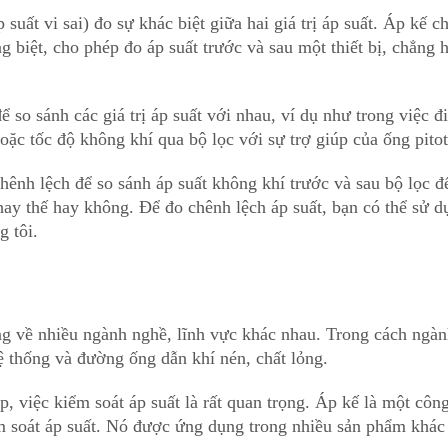
suất vi sai) đo sự khác biệt giữa hai giá trị áp suất. Áp kế c
êng biệt, cho phép đo áp suất trước và sau một thiết bị, chẳng 
so sánh các giá trị áp suất với nhau, ví dụ như trong việc đ
ặc tốc độ không khí qua bộ lọc với sự trợ giúp của ống pitot
ênh lệch để so sánh áp suất không khí trước và sau bộ lọc đ
hay thế hay không. Để đo chênh lệch áp suất, bạn có thể sử d
g tôi.
rọng về nhiều ngành nghề, lĩnh vực khác nhau. Trong cách ngà
ệ thống và đường ống dẫn khí nén, chất lỏng.
p, việc kiểm soát áp suất là rất quan trọng. Áp kế là một côn
ểm soát áp suất. Nó được ứng dụng trong nhiều sản phẩm khác