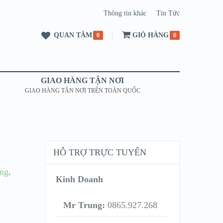
Thông tin khác
Tin Tức
QUAN TÂM
GIỎ HÀNG
0
0
GIAO HÀNG TẬN NƠI
GIAO HÀNG TẬN NƠI TRÊN TOÀN QUỐC
HỖ TRỢ TRỰC TUYẾN
ợng
.
Kinh Doanh
Mr Trung:
0865.927.268