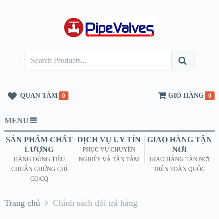
QUAN TÂM
GIỎ HÀNG
0
0
MENU
SẢN PHẨM CHẤT
DỊCH VỤ UY TÍN
GIAO HÀNG TẬN
LƯỢNG
NƠI
PHỤC VỤ CHUYÊN
HÀNG ĐÚNG TIÊU
NGHIỆP VÀ TẬN TÂM
GIAO HÀNG TẬN NƠI
CHUẨN CHỨNG CHỈ
TRÊN TOÀN QUỐC
CO/CQ
Trang chủ
Chính sách đổi trả hàng