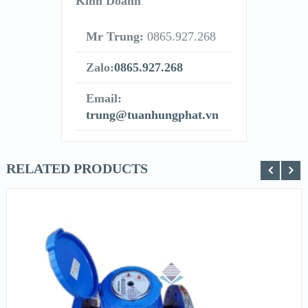
Kinh Doanh
Mr Trung:
0865.927.268
Zalo:
0865.927.268
Email:
trung@tuanhungphat.vn
RELATED PRODUCTS
XEM NHANH
XEM CHI TIẾT