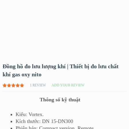
Đồng hồ đo lưu lượng khí | Thiết bị đo lưu chất
khí gas oxy nito
1
REVIEW
ADD YOUR REVIEW
5.00
1
TRÊN
5 DỰA
Thông số kỹ thuật
TRÊN
ĐÁNH GIÁ
Kiểu: Vortex.
Kích thước: DN 15-DN300
Phiên bản: Compact version, Remote