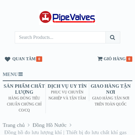
QUAN TÂM
GIỎ HÀNG
0
0
MENU
SẢN PHẨM CHẤT
DỊCH VỤ UY TÍN
GIAO HÀNG TẬN
LƯỢNG
NƠI
PHỤC VỤ CHUYÊN
HÀNG ĐÚNG TIÊU
NGHIỆP VÀ TẬN TÂM
GIAO HÀNG TẬN NƠI
CHUẨN CHỨNG CHỈ
TRÊN TOÀN QUỐC
CO/CQ
Trang chủ
Đồng Hồ Nước
Đồng hồ đo lưu lượng khí | Thiết bị đo lưu chất khí gas