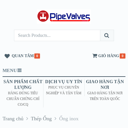
QUAN TÂM
GIỎ HÀNG
0
0
MENU
SẢN PHẨM CHẤT
DỊCH VỤ UY TÍN
GIAO HÀNG TẬN
LƯỢNG
NƠI
PHỤC VỤ CHUYÊN
HÀNG ĐÚNG TIÊU
NGHIỆP VÀ TẬN TÂM
GIAO HÀNG TẬN NƠI
CHUẨN CHỨNG CHỈ
TRÊN TOÀN QUỐC
CO/CQ
Trang chủ
Thép Ống
Ống inox