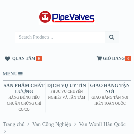
QUAN TÂM
GIỎ HÀNG
0
0
MENU
SẢN PHẨM CHẤT
DỊCH VỤ UY TÍN
GIAO HÀNG TẬN
LƯỢNG
NƠI
PHỤC VỤ CHUYÊN
HÀNG ĐÚNG TIÊU
NGHIỆP VÀ TẬN TÂM
GIAO HÀNG TẬN NƠI
CHUẨN CHỨNG CHỈ
TRÊN TOÀN QUỐC
CO/CQ
Trang chủ
Van Công Nghiệp
Van Wonil Hàn Quốc