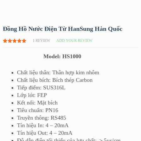
Đồng Hồ Nước Điện Từ HanSung Hàn Quốc
1
REVIEW
ADD YOUR REVIEW
5.00
1
TRÊN
5 DỰA
Model: HS1000
TRÊN
ĐÁNH GIÁ
Chất liệu thân: Thân hợp kim nhôm
Chất liệu bích: Bích thép Carbon
Tiếp điểm: SUS316L
Lớp lót: FEP
Kết nối: Mặt bích
Tiêu chuẩn: PN16
Truyền thông: RS485
Tín hiệu In: 4 – 20mA
Tín hiệu Out: 4 – 20mA
Độ dẫn điện tối thiểu của lưu chất: ＞5μs/cm