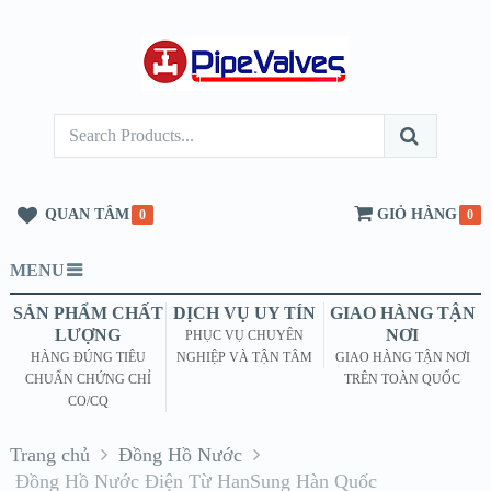
QUAN TÂM
GIỎ HÀNG
0
0
MENU
SẢN PHẨM CHẤT
DỊCH VỤ UY TÍN
GIAO HÀNG TẬN
LƯỢNG
NƠI
PHỤC VỤ CHUYÊN
HÀNG ĐÚNG TIÊU
NGHIỆP VÀ TẬN TÂM
GIAO HÀNG TẬN NƠI
CHUẨN CHỨNG CHỈ
TRÊN TOÀN QUỐC
CO/CQ
Trang chủ
Đồng Hồ Nước
Đồng Hồ Nước Điện Từ HanSung Hàn Quốc