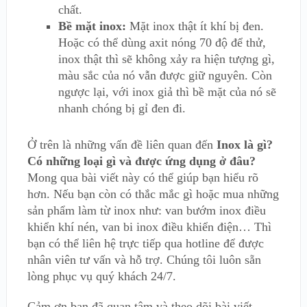
chất.
Bề mặt inox:
Mặt inox thật ít khí bị đen.
Hoặc có thể dùng axit nóng 70 độ để thử,
inox thật thì sẽ không xảy ra hiện tượng gì,
màu sắc của nó vẫn được giữ nguyên. Còn
ngược lại, với inox giả thì bề mặt của nó sẽ
nhanh chóng bị gỉ đen đi.
Ở trên là những vấn đề liên quan đến
Inox là gì?
Có những loại gì và được ứng dụng ở đâu?
Mong qua bài viết này có thể giúp bạn hiểu rõ
hơn. Nếu bạn còn có thắc mắc gì hoặc mua những
sản phẩm làm từ inox như: van bướm inox điều
khiển khí nén, van bi inox điều khiển điện… Thì
bạn có thể liên hệ trực tiếp qua hotline để được
nhân viên tư vấn và hỗ trợ. Chúng tôi luôn sẵn
lòng phục vụ quý khách 24/7.
Cảm ơn bạn đã quan tâm và theo dõi bài viết.