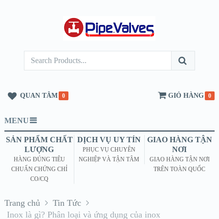
QUAN TÂM
GIỎ HÀNG
0
0
MENU
SẢN PHẨM CHẤT
DỊCH VỤ UY TÍN
GIAO HÀNG TẬN
LƯỢNG
NƠI
PHỤC VỤ CHUYÊN
HÀNG ĐÚNG TIÊU
NGHIỆP VÀ TẬN TÂM
GIAO HÀNG TẬN NƠI
CHUẨN CHỨNG CHỈ
TRÊN TOÀN QUỐC
CO/CQ
Trang chủ
Tin Tức
Inox là gì? Phân loại và ứng dụng của inox