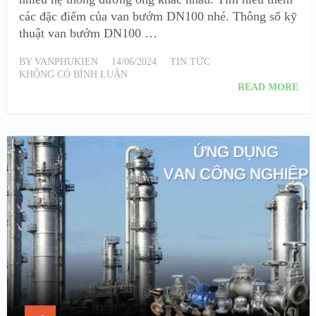
các đặc điểm của van bướm DN100 nhé. Thông số kỹ
thuật van bướm DN100 …
BY
VANPHUKIEN
14/06/2024
TIN TỨC
KHÔNG CÓ BÌNH LUẬN
READ MORE