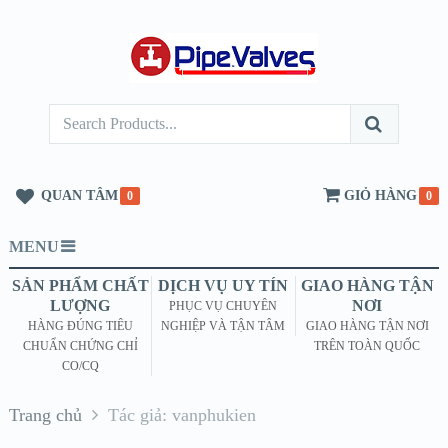
QUAN TÂM
GIỎ HÀNG
0
0
MENU
SẢN PHẨM CHẤT
DỊCH VỤ UY TÍN
GIAO HÀNG TẬN
LƯỢNG
NƠI
PHỤC VỤ CHUYÊN
HÀNG ĐÚNG TIÊU
NGHIỆP VÀ TẬN TÂM
GIAO HÀNG TẬN NƠI
CHUẨN CHỨNG CHỈ
TRÊN TOÀN QUỐC
CO/CQ
Trang chủ
Tác giả: vanphukien