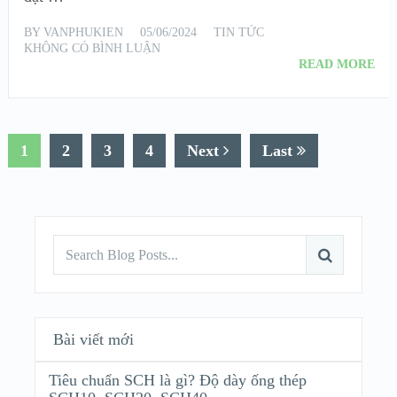
BY
VANPHUKIEN
05/06/2024
TIN TỨC
KHÔNG CÓ BÌNH LUẬN
READ MORE
1
2
3
4
Next
Last
Bài viết mới
Tiêu chuẩn SCH là gì? Độ dày ống thép