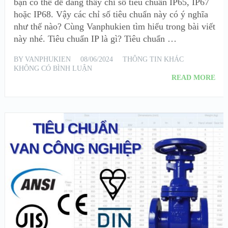
bạn có thể dễ dàng thấy chỉ số tiêu chuẩn IP65, IP67
hoặc IP68. Vậy các chỉ số tiêu chuẩn này có ý nghĩa
như thế nào? Cùng Vanphukien tìm hiểu trong bài viết
này nhé. Tiêu chuẩn IP là gì? Tiêu chuẩn …
BY
VANPHUKIEN
08/06/2024
THÔNG TIN KHÁC
KHÔNG CÓ BÌNH LUẬN
READ MORE