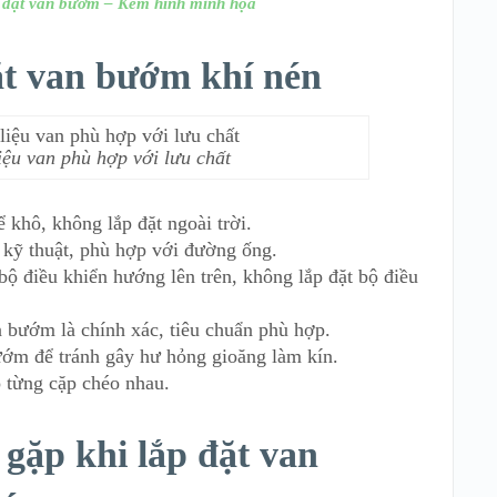
ắp đặt van bướm – Kèm hình minh họa
đặt van bướm khí nén
iệu van phù hợp với lưu chất
 khô, không lắp đặt ngoài trời.
ố kỹ thuật, phù hợp với đường ống.
 bộ điều khiển hướng lên trên, không lắp đặt bộ điều
 bướm là chính xác, tiêu chuẩn phù hợp.
ướm để tránh gây hư hỏng gioăng làm kín.
o từng cặp chéo nhau.
 gặp khi lắp đặt van