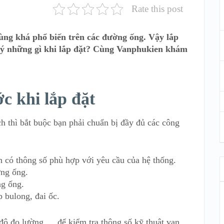
Rate this post
ùng khá phổ biến trên các đường ống. Vậy lắp
 ý những gì khi lắp đặt? Cùng Vanphukien khám
c khi lắp đặt
h thì bắt buộc bạn phải chuẩn bị đầy đủ các công
 có thông số phù hợp với yêu cầu của hệ thống.
ờng ống.
ng ống.
p bulong, đai ốc.
 độ đo lường,… để kiểm tra thông số kỹ thuật van