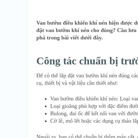
Van bướm điều khiển khí nén hiện được d
đặt van bướm khí nén cho đúng? Cần lưu
phá trong bài viết dưới đây.
Công tác chuẩn bị trướ
Để có thể lắp đặt van bướm khí nén đúng các
cụ, thiết bị và vật liệu cần thiết như:
Van bướm điều khiển khí nén: Loại van
Loại gioăng phù hợp với đặc điểm đư
Bulong, đai ốc để kết nối van với đườ
Cờ lê, mỏ lết hoặc các dụng cụ tháo lắ
Ngoài ra, bạn có thể chuẩn bị thêm máy cắt,