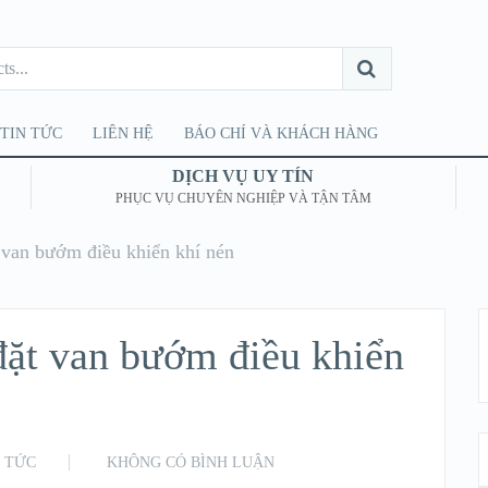
TIN TỨC
LIÊN HỆ
BÁO CHÍ VÀ KHÁCH HÀNG
DỊCH VỤ UY TÍN
PHỤC VỤ CHUYÊN NGHIỆP VÀ TẬN TÂM
 van bướm điều khiển khí nén
đặt van bướm điều khiển
N TỨC
KHÔNG CÓ BÌNH LUẬN