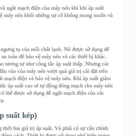
 và ngắt mạch điện của máy nén khí khi áp suất
ệ máy nén khỏi những sự cố không mong muốn và
t ngưng tụ của môi chất lạnh. Nó được sử dụng để
 an toàn để bảo vệ máy nén và các thiết bị khác.
ao tương tự như công tắc áp suất thấp. Nhưng các
đầu vào của máy nén vượt quá giá trị cài đặt trên
ắt mạch điện và bảo vệ máy nén. Khi áp suất giảm
ng tắc áp suất cao sẽ tự động đóng mạch cho máy nén
 có thể được sử dụng để ngắt mạch điện của các
tụ.
p suất kép)
 thời hai giá trị áp suất. Và phải có sự cân chỉnh
g đúng cách. Thiết bị được sử dụng phổ biến trong