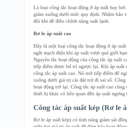
Là loại công tắc hoạt động ở áp suất bay hơi
giảm xuống dưới mức quy định. Nhằm bảo v
đôi khi để điều chỉnh năng suất lạnh.
Rơ le áp suất cao
Đây là một loại công tắc hoạt động ở áp suấ
ngắt mạch điện khi áp suất vượt quá giới hạn
Nguyên tắc hoạt động của công tắc áp suất c
tiếp điểm được bố trí ngược lại. Khi áp suất 
công tắc áp suất cao. Nó mở tiếp điểm để ng
xuống dưới giá trị cài đặt trừ đi sai số. Cô
hoạt động trở lại. Công tắc áp suất cao cũng
thiết bị khác có liên quan đến áp suất ngưng 
Công tác áp suất kép (Rơ le á
Rơ le áp suất kép) có tính năng giám sát đồng
giữa hai giá trị áp suất để đảm bảo hoạt độn