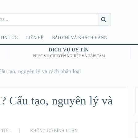
TIN TỨC
LIÊN HỆ
BÁO CHÍ VÀ KHÁCH HÀNG
DỊCH VỤ UY TÍN
PHỤC VỤ CHUYÊN NGHIỆP VÀ TẬN TÂM
Cấu tạo, nguyên lý và cách phân loại
ì? Cấu tạo, nguyên lý và
N TỨC
KHÔNG CÓ BÌNH LUẬN