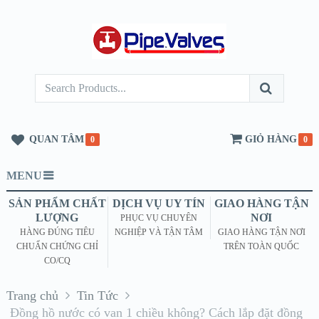
QUAN TÂM
GIỎ HÀNG
0
0
MENU
SẢN PHẨM CHẤT
DỊCH VỤ UY TÍN
GIAO HÀNG TẬN
LƯỢNG
NƠI
PHỤC VỤ CHUYÊN
HÀNG ĐÚNG TIÊU
NGHIỆP VÀ TẬN TÂM
GIAO HÀNG TẬN NƠI
CHUẨN CHỨNG CHỈ
TRÊN TOÀN QUỐC
CO/CQ
Trang chủ
Tin Tức
Đồng hồ nước có van 1 chiều không? Cách lắp đặt đồng