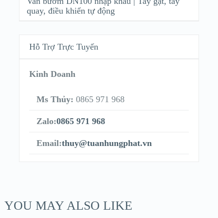
Van bướm DN100 nhập khẩu | Tay gạt, tay
quay, điều khiển tự động
Hỗ Trợ Trực Tuyến
Kinh Doanh
Ms Thủy:
0865 971 968
Zalo:
0865 971 968
Email:
thuy@tuanhungphat.vn
YOU MAY ALSO LIKE