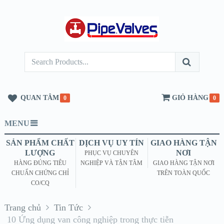
QUAN TÂM
GIỎ HÀNG
0
0
MENU
SẢN PHẨM CHẤT
DỊCH VỤ UY TÍN
GIAO HÀNG TẬN
LƯỢNG
NƠI
PHỤC VỤ CHUYÊN
HÀNG ĐÚNG TIÊU
NGHIỆP VÀ TẬN TÂM
GIAO HÀNG TẬN NƠI
CHUẨN CHỨNG CHỈ
TRÊN TOÀN QUỐC
CO/CQ
Trang chủ
Tin Tức
10 Ứng dụng van công nghiệp trong thực tiễn