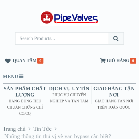
QUAN TÂM
GIỎ HÀNG
0
0
MENU
SẢN PHẨM CHẤT
DỊCH VỤ UY TÍN
GIAO HÀNG TẬN
LƯỢNG
NƠI
PHỤC VỤ CHUYÊN
HÀNG ĐÚNG TIÊU
NGHIỆP VÀ TẬN TÂM
GIAO HÀNG TẬN NƠI
CHUẨN CHỨNG CHỈ
TRÊN TOÀN QUỐC
CO/CQ
Trang chủ
Tin Tức
Những thông tin thú vị về van bypass cần biết?