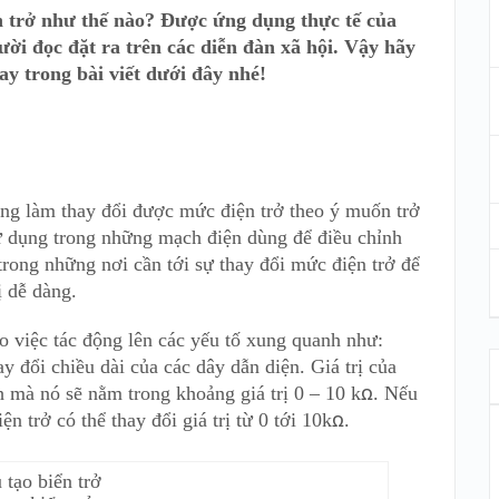
ến trở như thế nào? Được ứng dụng thực tế của
ười đọc đặt ra trên các diễn đàn xã hội. Vậy hãy
ay trong bài viết dưới đây nhé!
năng làm thay đổi được mức điện trở theo ý muốn trở
ử dụng trong những mạch điện dùng để điều chỉnh
rong những nơi cần tới sự thay đổi mức điện trở để
ị dễ dàng.
ào việc tác động lên các yếu tố xung quanh như:
ay đổi chiều dài của các dây dẫn diện. Giá trị của
h mà nó sẽ nằm trong khoảng giá trị 0 – 10 kꭥ. Nếu
ện trở có thể thay đổi giá trị từ 0 tới 10kꭥ.