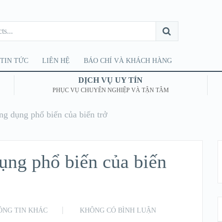
TIN TỨC
LIÊN HỆ
BÁO CHÍ VÀ KHÁCH HÀNG
DỊCH VỤ UY TÍN
PHỤC VỤ CHUYÊN NGHIỆP VÀ TẬN TÂM
Ứng dụng phổ biến của biến trở
dụng phổ biến của biến
ÔNG TIN KHÁC
KHÔNG CÓ BÌNH LUẬN