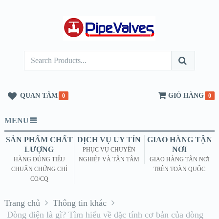
QUAN TÂM
GIỎ HÀNG
0
0
MENU
SẢN PHẨM CHẤT
DỊCH VỤ UY TÍN
GIAO HÀNG TẬN
LƯỢNG
NƠI
PHỤC VỤ CHUYÊN
HÀNG ĐÚNG TIÊU
NGHIỆP VÀ TẬN TÂM
GIAO HÀNG TẬN NƠI
CHUẨN CHỨNG CHỈ
TRÊN TOÀN QUỐC
CO/CQ
Trang chủ
Thông tin khác
Dòng điện là gì? Tìm hiểu về đặc tính cơ bản của dòng