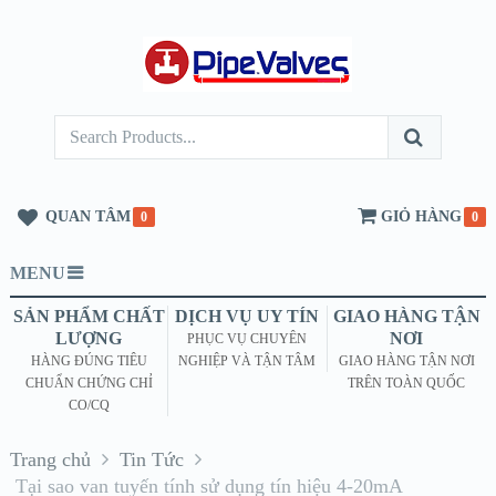
QUAN TÂM
GIỎ HÀNG
0
0
MENU
SẢN PHẨM CHẤT
DỊCH VỤ UY TÍN
GIAO HÀNG TẬN
LƯỢNG
NƠI
PHỤC VỤ CHUYÊN
HÀNG ĐÚNG TIÊU
NGHIỆP VÀ TẬN TÂM
GIAO HÀNG TẬN NƠI
CHUẨN CHỨNG CHỈ
TRÊN TOÀN QUỐC
CO/CQ
Trang chủ
Tin Tức
Tại sao van tuyến tính sử dụng tín hiệu 4-20mA