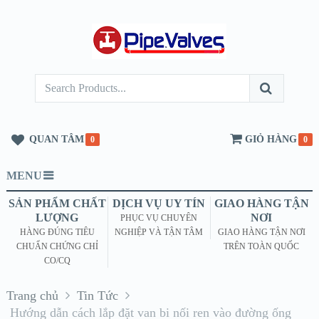
QUAN TÂM
GIỎ HÀNG
0
0
MENU
SẢN PHẨM CHẤT
DỊCH VỤ UY TÍN
GIAO HÀNG TẬN
LƯỢNG
NƠI
PHỤC VỤ CHUYÊN
HÀNG ĐÚNG TIÊU
NGHIỆP VÀ TẬN TÂM
GIAO HÀNG TẬN NƠI
CHUẨN CHỨNG CHỈ
TRÊN TOÀN QUỐC
CO/CQ
Trang chủ
Tin Tức
Hướng dẫn cách lắp đặt van bi nối ren vào đường ống