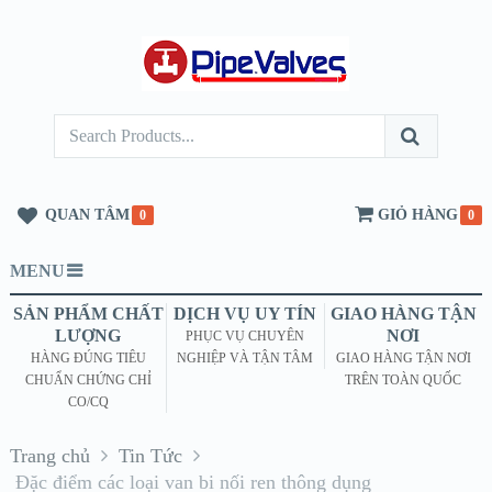
QUAN TÂM
GIỎ HÀNG
0
0
MENU
SẢN PHẨM CHẤT
DỊCH VỤ UY TÍN
GIAO HÀNG TẬN
LƯỢNG
NƠI
PHỤC VỤ CHUYÊN
HÀNG ĐÚNG TIÊU
NGHIỆP VÀ TẬN TÂM
GIAO HÀNG TẬN NƠI
CHUẨN CHỨNG CHỈ
TRÊN TOÀN QUỐC
CO/CQ
Trang chủ
Tin Tức
Đặc điểm các loại van bi nối ren thông dụng