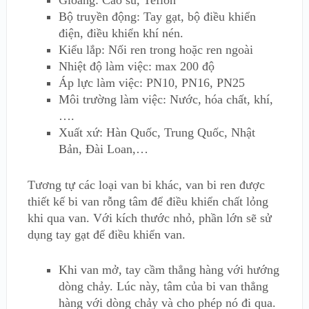
Gioăng: Cao su, Teflon
Bộ truyền động: Tay gạt, bộ điều khiển
điện, điều khiển khí nén.
Kiểu lắp: Nối ren trong hoặc ren ngoài
Nhiệt độ làm việc: max 200 độ
Áp lực làm việc: PN10, PN16, PN25
Môi trường làm việc: Nước, hóa chất, khí,
….
Xuất xứ: Hàn Quốc, Trung Quốc, Nhật
Bản, Đài Loan,…
Tương tự các loại van bi khác, van bi ren được
thiết kế bi van rỗng tâm để điều khiển chất lỏng
khi qua van. Với kích thước nhỏ, phần lớn sẽ sử
dụng tay gạt để điều khiển van.
Khi van mở, tay cầm thẳng hàng với hướng
dòng chảy. Lúc này, tâm của bi van thẳng
hàng với dòng chảy và cho phép nó đi qua.