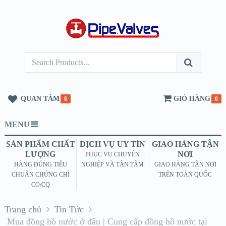
QUAN TÂM
GIỎ HÀNG
0
0
MENU
SẢN PHẨM CHẤT
DỊCH VỤ UY TÍN
GIAO HÀNG TẬN
LƯỢNG
NƠI
PHỤC VỤ CHUYÊN
HÀNG ĐÚNG TIÊU
NGHIỆP VÀ TẬN TÂM
GIAO HÀNG TẬN NƠI
CHUẨN CHỨNG CHỈ
TRÊN TOÀN QUỐC
CO/CQ
Trang chủ
Tin Tức
Mua đồng hồ nước ở đâu | Cung cấp đồng hồ nước tại