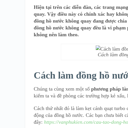
Hiện tại trên các diễn đàn, các trang mạn
quay. Vậy điều này có chính xác hay khôn
đồng hồ nước không quay đang được chia 
đồng hồ nước không quay đều là vi phạm p
không nên làm theo.
Cách làm đồn
Cách làm đồng hồ nướ
Chúng ta cùng xem một số
phương pháp là
kiểm ta và đề phòng các trường hợp kẻ xấu, 
Cách thứ nhất đó là làm kẹt cánh quạt turbo
động của đồng hồ nước. Các bạn chưa biết cấ
đây:
https://vanphukien.com/cau-tao-dong-h