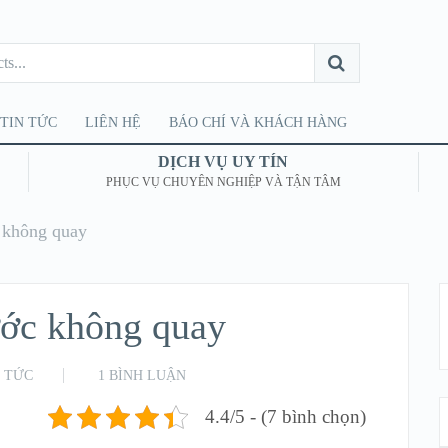
TIN TỨC
LIÊN HỆ
BÁO CHÍ VÀ KHÁCH HÀNG
DỊCH VỤ UY TÍN
PHỤC VỤ CHUYÊN NGHIỆP VÀ TẬN TÂM
 không quay
ước không quay
N TỨC
1 BÌNH LUẬN
4.4/5 - (7 bình chọn)