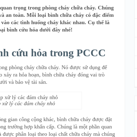
ụ quan trọng trong phòng cháy chữa cháy. Chúng
và an toàn. Mỗi loại bình chữa cháy có đặc điểm
 vào các tình huống cháy khác nhau. Cụ thể là
loại bình cứu hỏa dưới đây nhé!
bình cứu hỏa trong PCCC
trong phòng cháy chữa cháy. Nó được sử dụng để
o xảy ra hỏa hoạn, bình chữa cháy đóng vai trò
ười và bảo vệ tài sản.
p xử lý các đám cháy nhỏ
ông gian công cộng khác, bình chữa cháy được đặt
trong trường hợp khẩn cấp. Chúng là một phần quan
 được phân loại theo loại chất chữa cháy mà chúng