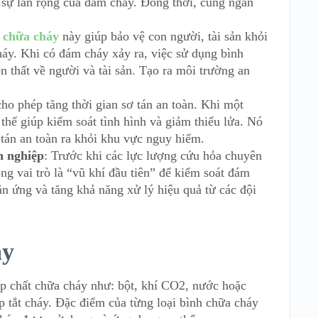
 sự lan rộng của đám cháy. Đồng thời, cũng ngăn
ị chữa cháy
này giúp bảo vệ con người, tài sản khỏi
háy. Khi có đám cháy xảy ra, việc sử dụng bình
ổn thất về người và tài sản. Tạo ra môi trường an
cho phép tăng thời gian sơ tán an toàn. Khi một
thể giúp kiểm soát tình hình và giảm thiểu lửa. Nó
 tán an toàn ra khỏi khu vực nguy hiểm.
n nghiệp
: Trước khi các lực lượng cứu hỏa chuyên
ng vai trò là “vũ khí đầu tiên” để kiểm soát đám
ản ứng và tăng khả năng xử lý hiệu quả từ các đội
áy
p chất chữa cháy như: bột, khí CO2, nước hoặc
 tắt cháy. Đặc điểm của từng loại bình chữa cháy