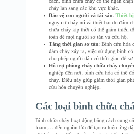
cách, bình chữa cháy có thể ngăn chặn
cháy lan sang các khu vực khác.
Bảo vệ con người và tài sản
:
Thiết b
nguy cơ cháy nổ và thiệt hại do đám c
chữa cháy kịp thời có thể giảm thiểu t
toàn để mọi người sơ tán và cứu hộ.
Tăng thời gian sơ tán
: Bình cứu hỏa 
đám cháy xảy ra, việc sử dụng bình có 
cho phép người dân có thời gian để sơ
Hỗ trợ phòng cháy chữa cháy chuyê
nghiệp đến nơi, bình cứu hỏa có thể đó
cháy. Điều này giúp giảm thời gian ph
cứu hỏa chuyên nghiệp.
Các loại bình chữa ch
Bình chữa cháy hoạt động bằng cách cung cấ
foam,… đến nguồn lửa để tạo ra hiệu ứng dập