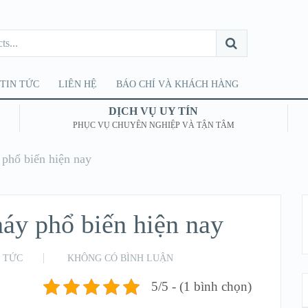
TIN TỨC
LIÊN HỆ
BÁO CHÍ VÀ KHÁCH HÀNG
DỊCH VỤ UY TÍN
PHỤC VỤ CHUYÊN NGHIỆP VÀ TẬN TÂM
 phổ biến hiện nay
háy phổ biến hiện nay
N TỨC
KHÔNG CÓ BÌNH LUẬN
5/5 - (1 bình chọn)