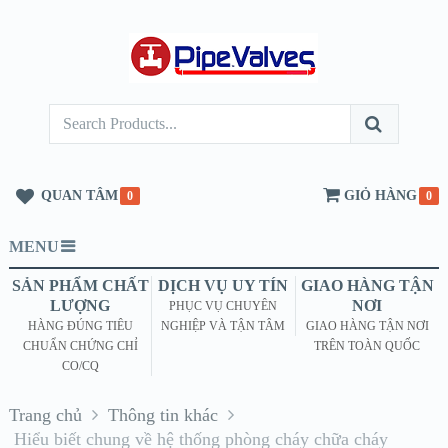
QUAN TÂM
GIỎ HÀNG
0
0
MENU
SẢN PHẨM CHẤT
DỊCH VỤ UY TÍN
GIAO HÀNG TẬN
LƯỢNG
NƠI
PHỤC VỤ CHUYÊN
HÀNG ĐÚNG TIÊU
NGHIỆP VÀ TẬN TÂM
GIAO HÀNG TẬN NƠI
CHUẨN CHỨNG CHỈ
TRÊN TOÀN QUỐC
CO/CQ
Trang chủ
Thông tin khác
Hiểu biết chung về hệ thống phòng cháy chữa cháy