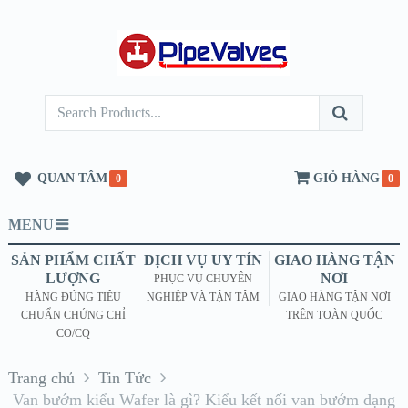
QUAN TÂM
GIỎ HÀNG
0
0
MENU
SẢN PHẨM CHẤT
DỊCH VỤ UY TÍN
GIAO HÀNG TẬN
LƯỢNG
NƠI
PHỤC VỤ CHUYÊN
HÀNG ĐÚNG TIÊU
NGHIỆP VÀ TẬN TÂM
GIAO HÀNG TẬN NƠI
CHUẨN CHỨNG CHỈ
TRÊN TOÀN QUỐC
CO/CQ
Trang chủ
Tin Tức
Van bướm kiểu Wafer là gì? Kiểu kết nối van bướm dạng