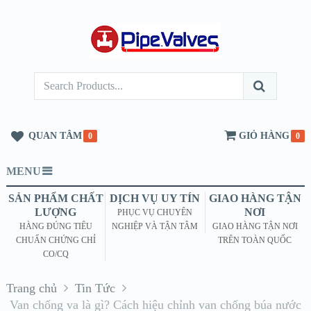
QUAN TÂM
GIỎ HÀNG
0
0
MENU
SẢN PHẨM CHẤT
DỊCH VỤ UY TÍN
GIAO HÀNG TẬN
LƯỢNG
NƠI
PHỤC VỤ CHUYÊN
HÀNG ĐÚNG TIÊU
NGHIỆP VÀ TẬN TÂM
GIAO HÀNG TẬN NƠI
CHUẨN CHỨNG CHỈ
TRÊN TOÀN QUỐC
CO/CQ
Trang chủ
Tin Tức
Van chống va là gì? Cách hiệu chỉnh van chống búa nước