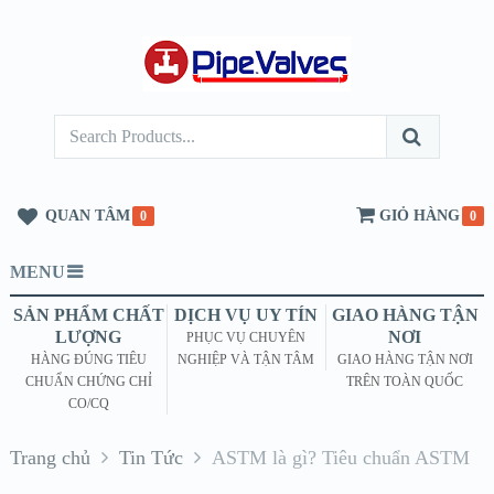
QUAN TÂM
GIỎ HÀNG
0
0
MENU
SẢN PHẨM CHẤT
DỊCH VỤ UY TÍN
GIAO HÀNG TẬN
LƯỢNG
NƠI
PHỤC VỤ CHUYÊN
HÀNG ĐÚNG TIÊU
NGHIỆP VÀ TẬN TÂM
GIAO HÀNG TẬN NƠI
CHUẨN CHỨNG CHỈ
TRÊN TOÀN QUỐC
CO/CQ
Trang chủ
Tin Tức
ASTM là gì? Tiêu chuẩn ASTM