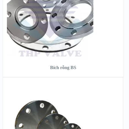
XEM CHI TIẾT
ĐỌC TIẾP
Bích rỗng BS
XEM NHANH
XEM CHI TIẾT