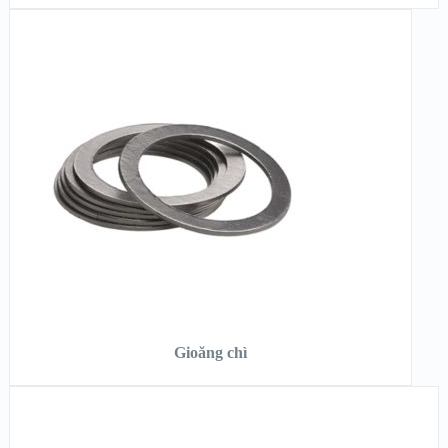
XEM NHANH
XEM CHI TIẾT
ĐỌC TIẾP
Gioăng chì