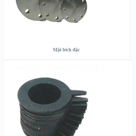
ĐỌC TIẾP
Mặt bích đặc
XEM NHANH
XEM CHI TIẾT