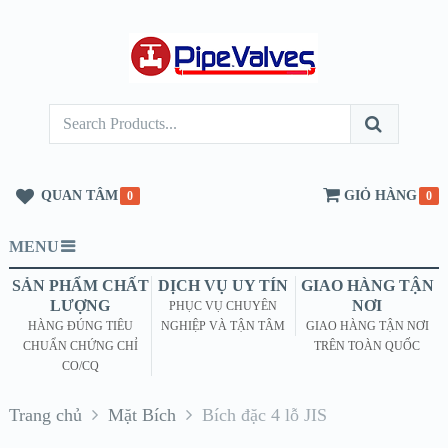
QUAN TÂM
GIỎ HÀNG
0
0
MENU
SẢN PHẨM CHẤT
DỊCH VỤ UY TÍN
GIAO HÀNG TẬN
LƯỢNG
NƠI
PHỤC VỤ CHUYÊN
HÀNG ĐÚNG TIÊU
NGHIỆP VÀ TẬN TÂM
GIAO HÀNG TẬN NƠI
CHUẨN CHỨNG CHỈ
TRÊN TOÀN QUỐC
CO/CQ
Trang chủ
Mặt Bích
Bích đặc 4 lỗ JIS