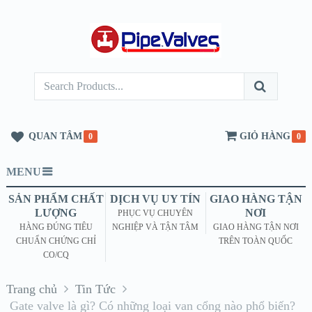
QUAN TÂM
GIỎ HÀNG
0
0
MENU
SẢN PHẨM CHẤT
DỊCH VỤ UY TÍN
GIAO HÀNG TẬN
LƯỢNG
NƠI
PHỤC VỤ CHUYÊN
HÀNG ĐÚNG TIÊU
NGHIỆP VÀ TẬN TÂM
GIAO HÀNG TẬN NƠI
CHUẨN CHỨNG CHỈ
TRÊN TOÀN QUỐC
CO/CQ
Trang chủ
Tin Tức
Gate valve là gì? Có những loại van cổng nào phổ biến?