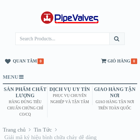
QUAN TÂM
GIỎ HÀNG
0
0
MENU
SẢN PHẨM CHẤT
DỊCH VỤ UY TÍN
GIAO HÀNG TẬN
LƯỢNG
NƠI
PHỤC VỤ CHUYÊN
HÀNG ĐÚNG TIÊU
NGHIỆP VÀ TẬN TÂM
GIAO HÀNG TẬN NƠI
CHUẨN CHỨNG CHỈ
TRÊN TOÀN QUỐC
CO/CQ
Trang chủ
Tin Tức
Giải mã ký hiệu bình chữa cháy dễ dàng