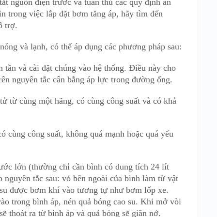
tắt nguồn điện trước và tuân thủ các quy định an
n trong việc lắp đặt bơm tăng áp, hãy tìm đến
 trợ.
nóng và lạnh, có thể áp dụng các phương pháp sau:
n tần và cài đặt chúng vào hệ thống. Điều này cho
trên nguyên tắc cân bằng áp lực trong đường ống.
 tử từ cùng một hãng, có cùng công suất và có khả
có cùng công suất, không quá mạnh hoặc quá yếu
ước lớn (thường chỉ cần bình có dung tích 24 lít
o nguyên tắc sau: vỏ bên ngoài của bình làm từ vật
o su được bơm khí vào tương tự như bơm lốp xe.
o trong bình áp, nén quả bóng cao su. Khi mở vòi
ẽ thoát ra từ bình áp và quả bóng sẽ giãn nở.