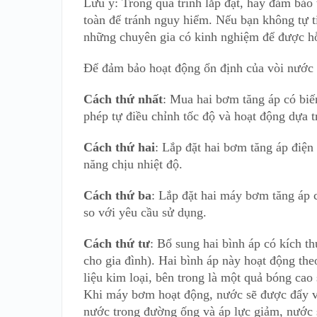
Lưu ý: Trong quá trình lắp đặt, hãy đảm bảo 
toàn để tránh nguy hiểm. Nếu bạn không tự ti
những chuyên gia có kinh nghiệm để được hỗ
Để đảm bảo hoạt động ổn định của vòi nước 
Cách thứ nhất
: Mua hai bơm tăng áp có biế
phép tự điều chỉnh tốc độ và hoạt động dựa 
Cách thứ hai
: Lắp đặt hai bơm tăng áp điện
năng chịu nhiệt độ.
Cách thứ ba
: Lắp đặt hai máy bơm tăng áp 
so với yêu cầu sử dụng.
Cách thứ tư
: Bổ sung hai bình áp có kích th
cho gia đình). Hai bình áp này hoạt động the
liệu kim loại, bên trong là một quả bóng ca
Khi máy bơm hoạt động, nước sẽ được đẩy và
nước trong đường ống và áp lực giảm, nước s