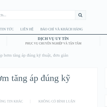
TIN TỨC
LIÊN HỆ
BÁO CHÍ VÀ KHÁCH HÀNG
DỊCH VỤ UY TÍN
PHỤC VỤ CHUYÊN NGHIỆP VÀ TẬN TÂM
p bơm tăng áp đúng kỹ thuật, đơn giản
ơm tăng áp đúng kỹ
ÔNG TIN KHÁC
KHÔNG CÓ BÌNH LUẬN