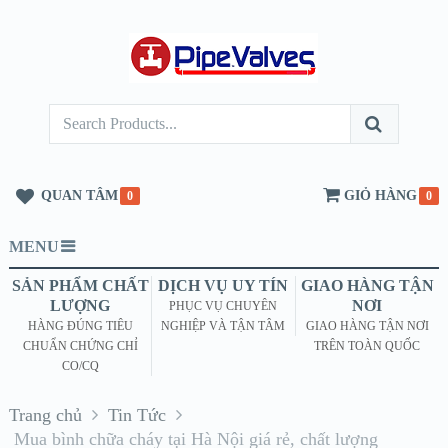
QUAN TÂM
GIỎ HÀNG
0
0
MENU
SẢN PHẨM CHẤT
DỊCH VỤ UY TÍN
GIAO HÀNG TẬN
LƯỢNG
NƠI
PHỤC VỤ CHUYÊN
HÀNG ĐÚNG TIÊU
NGHIỆP VÀ TẬN TÂM
GIAO HÀNG TẬN NƠI
CHUẨN CHỨNG CHỈ
TRÊN TOÀN QUỐC
CO/CQ
Trang chủ
Tin Tức
Mua bình chữa cháy tại Hà Nội giá rẻ, chất lượng