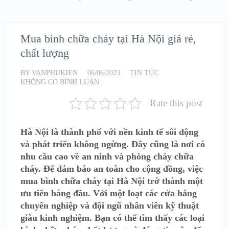
Mua bình chữa cháy tại Hà Nội giá rẻ,
chất lượng
BY
VANPHUKIEN
06/06/2023
TIN TỨC
KHÔNG CÓ BÌNH LUẬN
Rate this post
Hà Nội là thành phố với nền kinh tế sôi động
và phát triển không ngừng. Đây cũng là nơi có
nhu cầu cao về an ninh và phòng cháy chữa
cháy. Để đảm bảo an toàn cho cộng đồng, việc
mua bình chữa cháy tại Hà Nội trở thành một
ưu tiên hàng đầu. Với một loạt các cửa hàng
chuyên nghiệp và đội ngũ nhân viên kỹ thuật
giàu kinh nghiệm. Bạn có thể tìm thấy các loại