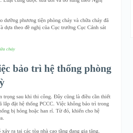
. Luật cũng được sửa đổi và bổ sung theo Nghị
bảo dưỡng phương tiện phòng cháy và chữa cháy đã
à dựa theo đề nghị của Cục trưởng Cục Cảnh sát
hữa cháy
ệc bảo trì hệ thống phòng
ỳ
 trọng sau khi thi công. Đây cũng là điều cần thiết
ã lắp đặt hệ thống PCCC. Việc không bảo trì trong
hống bị hỏng hoặc han rỉ. Từ đó, khiến cho hệ
a.
xảy ra tại các tòa nhà cao tầng đang gia tăng.