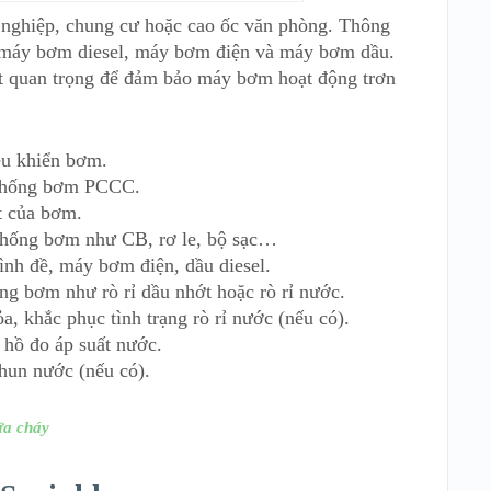
nghiệp, chung cư hoặc cao ốc văn phòng. Thông
 máy bơm diesel, máy bơm điện và máy bơm dầu.
t quan trọng để đảm bảo máy bơm hoạt động trơn
iều khiển bơm.
 thống bơm PCCC.
ệt của bơm.
ệ thống bơm như CB, rơ le, bộ sạc…
bình đề, máy bơm điện, dầu diesel.
ng bơm như rò rỉ dầu nhớt hoặc rò rỉ nước.
a, khắc phục tình trạng rò rỉ nước (nếu có).
g hồ đo áp suất nước.
phun nước (nếu có).
ữa cháy