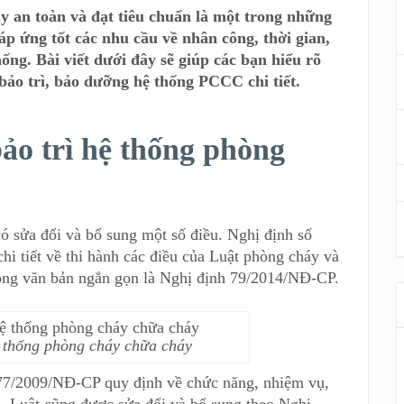
y an toàn và đạt tiêu chuẩn là một trong những
áp ứng tốt các nhu cầu về nhân công, thời gian,
hống. Bài viết dưới đây sẽ giúp các bạn hiểu rõ
bảo trì, bảo dưỡng hệ thống PCCC chi tiết.
bảo trì hệ thống phòng
ó sửa đổi và bổ sung một số điều. Nghị định số
 tiết về thi hành các điều của Luật phòng cháy và
ong văn bản ngắn gọn là Nghị định 79/2014/NĐ-CP.
ệ thống phòng cháy chữa cháy
77/2009/NĐ-CP quy định về chức năng, nhiệm vụ,