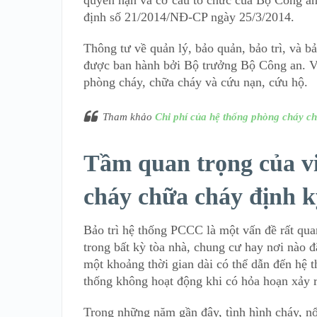
quyền hạn và cơ cấu tổ chức của Bộ Công an
định số 21/2014/NĐ-CP ngày 25/3/2014.
Thông tư về quản lý, bảo quản, bảo trì, và 
được ban hành bởi Bộ trưởng Bộ Công an. V
phòng cháy, chữa cháy và cứu nạn, cứu hộ.
Tham khảo
Chi phí của hệ thống phòng cháy c
Tầm quan trọng của vi
cháy chữa cháy định k
Bảo trì hệ thống PCCC là một vấn đề rất quan
trong bất kỳ tòa nhà, chung cư hay nơi nào đ
một khoảng thời gian dài có thể dẫn đến hệ t
thống không hoạt động khi có hỏa hoạn xảy r
Trong những năm gần đây, tình hình cháy, nổ 