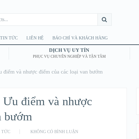
TIN TỨC
LIÊN HỆ
BÁO CHÍ VÀ KHÁCH HÀNG
DỊCH VỤ UY TÍN
PHỤC VỤ CHUYÊN NGHIỆP VÀ TẬN TÂM
Ưu điểm và nhược điểm của các loại van bướm
ì? Ưu điểm và nhược
an bướm
N TỨC
KHÔNG CÓ BÌNH LUẬN