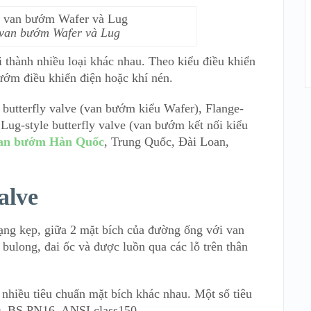
a van bướm Wafer và Lug
thành nhiều loại khác nhau. Theo kiểu điều khiển
bướm điều khiển điện hoặc khí nén.
e butterfly valve (van bướm kiểu Wafer), Flange-
 Lug-style butterfly valve (van bướm kết nối kiểu
an bướm Hàn Quốc
, Trung Quốc, Đài Loan,
alve
ạng kẹp, giữa 2 mặt bích của đường ống với van
ulong, đai ốc và được luồn qua các lỗ trên thân
i nhiều tiêu chuẩn mặt bích khác nhau. Một số tiêu
10, BS PN16, ANSI class150,…