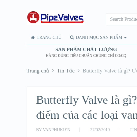
TRANG CHỦ
DANH MỤC SẢN PHẨM
SẢN PHẨM CHẤT LƯỢNG
HÀNG ĐÚNG TIÊU CHUẨN CHỨNG CHỈ CO/CQ
Trang chủ
Tin Tức
Butterfly Valve là gì? 
Butterfly Valve là g
điểm của các loại v
BY
VANPHUKIEN
27/02/2019
TI