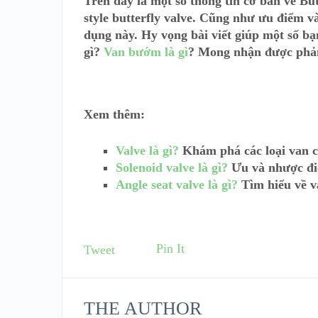
Trên đây là một số thông tin cơ bản về But
style butterfly valve. Cũng như ưu điểm v
dụng này. Hy vọng bài viết giúp một số bạn
gì?
Van bướm là gì
? Mong nhận được phản
Xem thêm:
Valve là gì?
Khám phá các loại van cô
Solenoid valve là gì?
Ưu và nhược đi
Angle seat valve là gì?
Tìm hiểu về v
Pin It
Tweet
THE AUTHOR