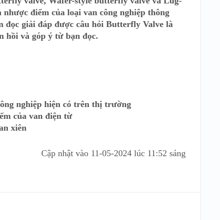
terfly valve, Wafer-style butterfly valve và Lug-
à nhược điểm của loại van công nghiệp thông
 đọc giải đáp được câu hỏi Butterfly Valve là
 hồi và góp ý từ bạn đọc.
ng nghiệp hiện có trên thị trường
ểm của van điện từ
an xiên
Cập nhật vào
11-05-2024 lúc 11:52 sáng