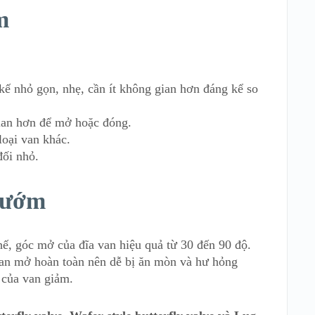
m
kế nhỏ gọn, nhẹ, cần ít không gian hơn đáng kể so
gian hơn để mở hoặc đóng.
loại van khác.
đối nhỏ.
bướm
hế, góc mở của đĩa van hiệu quả từ 30 đến 90 độ.
van mở hoàn toàn nên dễ bị ăn mòn và hư hỏng
ọ của van giảm.