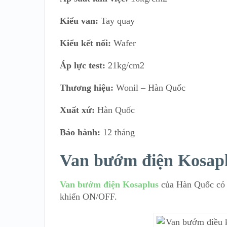
Kiểu van:
Tay quay
Kiểu kết nối:
Wafer
Áp lực test:
21kg/cm2
Thương hiệu:
Wonil – Hàn Quốc
Xuất xứ:
Hàn Quốc
Bảo hành:
12 tháng
Van bướm điện Kosap
Van bướm điện Kosaplus
của Hàn Quốc có ha
khiển ON/OFF.