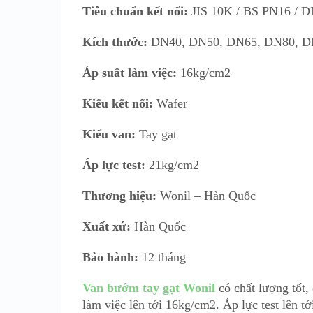
Tiêu chuẩn kết nối:
JIS 10K / BS PN16 / D
Kích thước:
DN40, DN50, DN65, DN80, D
Áp suất làm việc:
16kg/cm2
Kiểu kết nối:
Wafer
Kiểu van:
Tay gạt
Áp lực test:
21kg/cm2
Thương hiệu:
Wonil – Hàn Quốc
Xuất xứ:
Hàn Quốc
Bảo hành:
12 tháng
Van bướm tay gạt Wonil
có chất lượng tốt,
làm việc lên tới 16kg/cm2. Áp lực test lên t