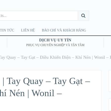
TIN TỨC
LIÊN HỆ
BÁO CHÍ VÀ KHÁCH HÀNG
DỊCH VỤ UY TÍN
PHỤC VỤ CHUYÊN NGHIỆP VÀ TẬN TÂM
ay Quay – Tay Gạt – Điều Khiển Điện – Khí Nén | Wonil – 
 Tay Quay – Tay Gạt –
hí Nén | Wonil –