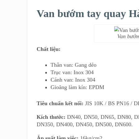
Van bướm tay quay H
Van bướm
Chất liệu:
Thân van: Gang dẻo
Trục van: Inox 304
Cánh van: Inox 304
Gioăng làm kín: EPDM
Tiêu chuẩn kết nối:
JIS 10K / BS PN16 / D
Kích thước:
DN40, DN50, DN65, DN80, D
DN350, DN400, DN450, DN500, DN600.
Áp suất làm việc:
16kg/cm2