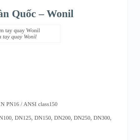
àn Quốc – Wonil
 tay quay Wonil
IN PN16 / ANSI class150
N100, DN125, DN150, DN200, DN250, DN300,