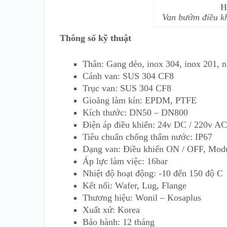
Van bướm điều k
Thông số kỹ thuật
Thân: Gang dẻo, inox 304, inox 201, 
Cánh van: SUS 304 CF8
Trục van: SUS 304 CF8
Gioăng làm kín: EPDM, PTFE
Kích thước: DN50 – DN800
Điện áp điều khiển: 24v DC / 220v A
Tiêu chuẩn chống thấm nước: IP67
Dạng van: Điều khiển ON / OFF, Modul
Áp lực làm việc: 16bar
Nhiệt độ hoạt động: -10 đến 150 độ C
Kết nối: Wafer, Lug, Flange
Thương hiệu: Wonil – Kosaplus
Xuất xứ: Korea
Bảo hành: 12 tháng