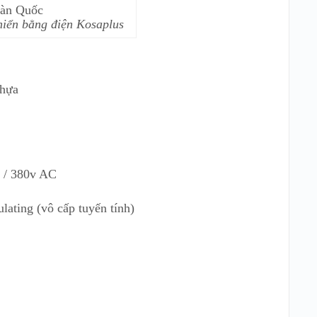
hiển bằng điện Kosaplus
nhựa
C / 380v AC
ating (vô cấp tuyến tính)