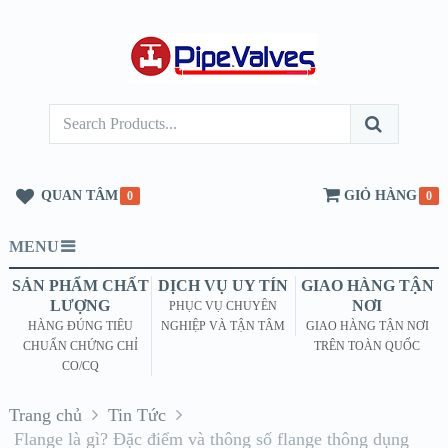
QUAN TÂM
GIỎ HÀNG
0
0
MENU
SẢN PHẨM CHẤT
DỊCH VỤ UY TÍN
GIAO HÀNG TẬN
LƯỢNG
NƠI
PHỤC VỤ CHUYÊN
HÀNG ĐÚNG TIÊU
NGHIỆP VÀ TẬN TÂM
GIAO HÀNG TẬN NƠI
CHUẨN CHỨNG CHỈ
TRÊN TOÀN QUỐC
CO/CQ
Trang chủ
Tin Tức
Flange là gì? Đặc điểm và thông số flange thông dụng