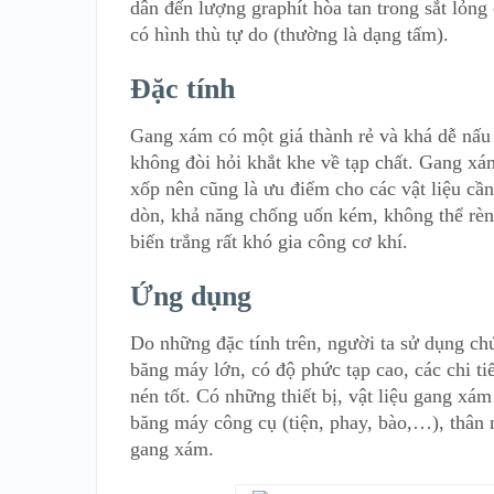
dân đến lượng graphít hòa tan trong sắt lỏng
có hình thù tự do (thường là dạng tấm).
Đặc tính
Gang xám có một giá thành rẻ và khá dễ nấu 
không đòi hỏi khắt khe về tạp chất. Gang xám
xốp nên cũng là ưu điểm cho các vật liệu cầ
dòn, khả năng chống uốn kém, không thể rèn
biến trắng rất khó gia công cơ khí.
Ứng dụng
Do những đặc tính trên, người ta sử dụng ch
băng máy lớn, có độ phức tạp cao, các chi ti
nén tốt. Có những thiết bị, vật liệu gang x
băng máy công cụ (tiện, phay, bào,…), thân
gang xám.