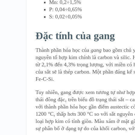
Mn: 0,2÷1,5%
P: 0,04÷0,65%
S: 0,02÷0,05%
Đặc tính của gang
Thành phần hóa học của
gang
bao gồm chủ yế
nguyên tố hợp kim chính là carbon và silic
từ 2,1% đến 4,3% trọng lượng, với miền có
của sắt sẽ là thép carbon. Một phần đáng kể 
Fe-C-Si.
Tuy nhiên, gang được xem tương tự như hợp k
thái đông đặc, trên biểu đồ trạng thái sắt – 
với thành phần hóa học gần điểm austectic c
1200 °C, thấp hơn 300 °C so với sắt nguyên
loại hợp kim có tính giòn. Màu xám ở mặt gã
sự phân bổ ở dạng tự do của khối carbon, vớ