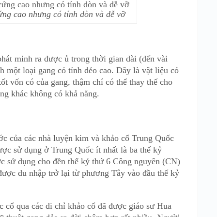
ng cao nhưng có tính dòn và dễ vỡ
át minh ra được ủ trong thời gian dài (đến vài
h một loại gang có tính dẻo cao. Đây là vật liệu có
tốt vốn có của gang, thậm chí có thể thay thế cho
ang khác không có khả năng.
ớc của các nhà luyện kim và khảo cổ Trung Quốc
ược sử dụng ở Trung Quốc ít nhất là ba thế kỷ
ợc sử dụng cho đền thế kỷ thứ 6 Công nguyên (CN)
i được du nhập trở lại từ phương Tây vào đầu thế kỷ
 cổ qua các di chỉ khảo cổ đã được giáo sư Hua