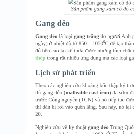
Sản phẩm gang xám có độ cứ
Gang dẻo
Gang dẻo
là loại
gang trắng
do người Anh ph
ngày) ở nhiệt độ từ 850 – 1050⁰C để tạo thàn
độ bền cao lại kế thừa được những tính chất 
thép
trong rất nhiều ứng dụng mà các loại g
Lịch sử phát triển
Theo các nghiên cứu khoảng bốn thập kỷ trư
thì gang dẻo (
malleable cast iron
) đã sớm đ
trước Công nguyên (TCN) và nó tiếp tục đư
thì dần bị rơi vào quên lãng. Sau này, nó lạ
20.
Nghiên cứu về kỹ thuật
gang dẻo
Trung Quốc