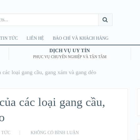
TIN TỨC
LIÊN HỆ
BÁO CHÍ VÀ KHÁCH HÀNG
DỊCH VỤ UY TÍN
PHỤC VỤ CHUYÊN NGHIỆP VÀ TẬN TÂM
a các loại gang cầu, gang xám và gang dẻo
của các loại gang cầu,
o
N TỨC
KHÔNG CÓ BÌNH LUẬN