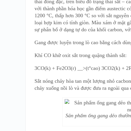
thái đông đặc, trên biểu đồ trạng thái sắt – 
với thành phần hóa học gần điểm austectic c
1200 °C, thấp hơn 300 °C so với sắt nguyên
loại hợp kim có tính giòn. Màu xám ở mặt gã
sự phân bổ ở dạng tự do của khối carbon, vớ
Gang được luyện trong lò cao bằng cách dùng
Khí CO khử oxit sắt trong quặng thành sắt:
3CO(k) + Fe2O3(r) __>(t°cao) 3CO2(k) + 2F
Sắt nóng chảy hòa tan một lượng nhỏ cacbon
chảy xuống nồi lò và được đưa ra ngoài qua 
Sản phẩm ống gang dẻo thườn