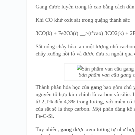
Gang được luyện trong lò cao bằng cách dùng
Khí CO khử oxit sắt trong quặng thành sắt:
3CO(k) + Fe2O3(r) __>(t°cao) 3CO2(k) + 2F
Sắt nóng chảy hòa tan một lượng nhỏ cacbon
chảy xuống nồi lò và được đưa ra ngoài qua 
Sản phẩm van cầu gang c
Thành phần hóa học của
gang
bao gồm chủ yế
nguyên tố hợp kim chính là carbon và silic
từ 2,1% đến 4,3% trọng lượng, với miền có
của sắt sẽ là thép carbon. Một phần đáng kể 
Fe-C-Si.
Tuy nhiên,
gang
được xem tương tự như hợp k