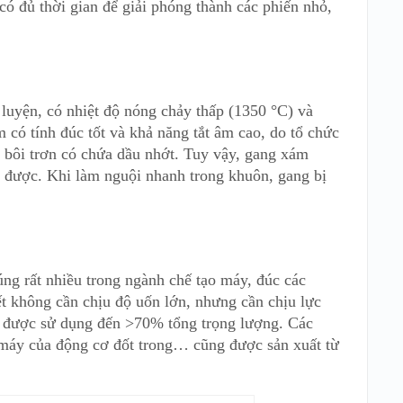
 có đủ thời gian để giải phóng thành các phiến nhỏ,
luyện, có nhiệt độ nóng chảy thấp (1350 °C) và
 có tính đúc tốt và khả năng tắt âm cao, do tổ chức
n bôi trơn có chứa dầu nhớt. Tuy vậy, gang xám
 được. Khi làm nguội nhanh trong khuôn, gang bị
úng rất nhiều trong ngành chế tạo máy, đúc các
ết không cần chịu độ uốn lớn, nhưng cần chịu lực
ám được sử dụng đến >70% tổng trọng lượng. Các
 máy của động cơ đốt trong… cũng được sản xuất từ