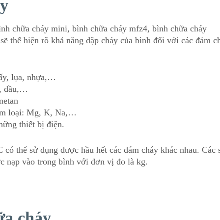
áy
bình chữa cháy mini, bình chữa cháy mfz4, bình chữa cháy
 sẽ thể hiện rõ khả năng dập cháy của bình đối với các đám c
ấy, lụa, nhựa,…
g, dầu,…
metan
im loại: Mg, K, Na,…
ững thiết bị điện.
 có thể sử dụng được hầu hết các đám cháy khác nhau. Các 
c nạp vào trong bình với đơn vị đo là kg.
ữa cháy