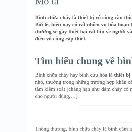
Mô tả
Bình chữa cháy là thiết bị vô cùng cần thi
Bởi lẽ, hiện nay có rất nhiều vụ hỏa hoạn
thường sẽ gây thiệt hại rất lớn về người và
điều vô cùng cấp thiết.
Tìm hiểu chung về bì
Bình chữa cháy hay bình cứu hỏa là
thiết b
nhỏ, thường trong những trường hợp khẩn c
tầm kiểm soát (chẳng hạn như đám cháy có n
cho người dùng,…).
Thông thường, bình chữa cháy là bình cầm tay