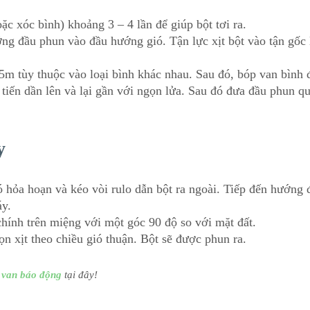
ặc xóc bình) khoảng 3 – 4 lần để giúp bột tơi ra.
ng đầu phun vào đầu hướng gió. Tận lực xịt bột vào tận gốc 
5m tùy thuộc vào loại bình khác nhau. Sau đó, bóp van bình 
 tiến dần lên và lại gần với ngọn lửa. Sau đó đưa đầu phun q
y
 hỏa hoạn và kéo vòi rulo dẫn bột ra ngoài. Tiếp đến hướng 
áy.
chính trên miệng với một góc 90 độ so với mặt đất.
n xịt theo chiều gió thuận. Bột sẽ được phun ra.
g
van báo động
tại đây!