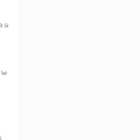
t là
a
lại
ó