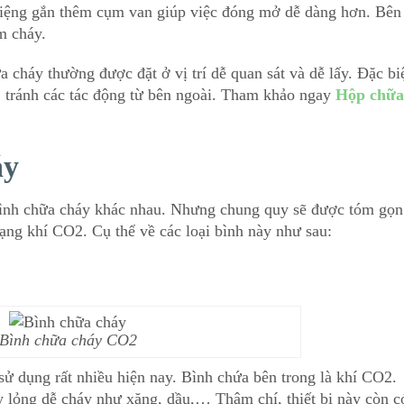
n miệng gắn thêm cụm van giúp việc đóng mở dễ dàng hơn. Bên
m cháy.
a cháy thường được đặt ở vị trí dễ quan sát và dễ lấy. Đặc biệ
 tránh các tác động từ bên ngoài. Tham khảo ngay
Hộp chữ
áy
 bình chữa cháy khác nhau. Nhưng chung quy sẽ được tóm gọn 
dạng khí CO2. Cụ thể về các loại bình này như sau:
Bình chữa cháy CO2
ử dụng rất nhiều hiện nay. Bình chứa bên trong là khí CO2.
 lỏng dễ cháy như xăng, dầu,… Thậm chí, thiết bị này còn c