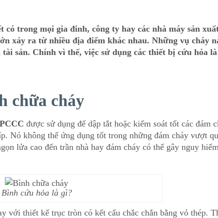
ết có trong mọi gia đinh, công ty hay các nhà máy sản xuất
 lớn xảy ra từ nhiều địa điểm khác nhau. Những vụ cháy n
 tài sản. Chính vì thế, việc sử dụng các thiết bị cứu hỏa là
nh chữa cháy
ị PCCC
được sử dụng để dập tắt hoặc kiếm soát tốt các đám 
ấp. Nó không thể ứng dụng tốt trong những đám cháy vượt q
gọn lửa cao đến trần nhà hay đám cháy có thể gây nguy hiể
Bình cứu hỏa là gì?
 với thiết kế trục tròn có kết cấu chắc chắn bằng vỏ thép. T