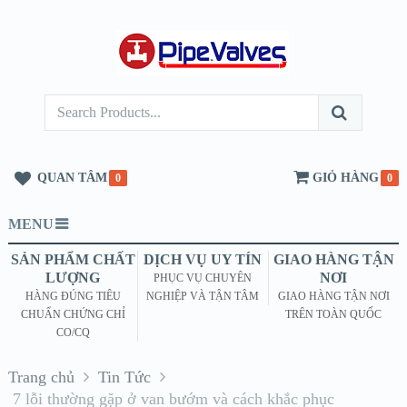
QUAN TÂM
GIỎ HÀNG
0
0
MENU
SẢN PHẨM CHẤT
DỊCH VỤ UY TÍN
GIAO HÀNG TẬN
LƯỢNG
NƠI
PHỤC VỤ CHUYÊN
HÀNG ĐÚNG TIÊU
NGHIỆP VÀ TẬN TÂM
GIAO HÀNG TẬN NƠI
CHUẨN CHỨNG CHỈ
TRÊN TOÀN QUỐC
CO/CQ
Trang chủ
Tin Tức
7 lỗi thường gặp ở van bướm và cách khắc phục