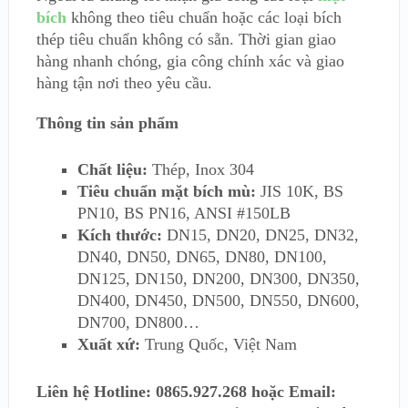
bích
không theo tiêu chuẩn hoặc các loại bích
thép tiêu chuẩn không có sẵn. Thời gian giao
hàng nhanh chóng, gia công chính xác và giao
hàng tận nơi theo yêu cầu.
Thông tin sản phẩm
Chất liệu:
Thép, Inox 304
Tiêu chuẩn mặt bích mù:
JIS 10K, BS
PN10, BS PN16, ANSI #150LB
Kích thước:
DN15, DN20, DN25, DN32,
DN40, DN50, DN65, DN80, DN100,
DN125, DN150, DN200, DN300, DN350,
DN400, DN450, DN500, DN550, DN600,
DN700, DN800…
Xuất xứ:
Trung Quốc, Việt Nam
Liên hệ Hotline: 0865.927.268 hoặc Email: