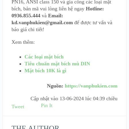
PN16, ANSI class 150 và gia công các loại mặt
bích, bản mã vui lòng liên hệ ngay
Hotline:
0936.855.444
và
Email:
kd.vanphukien@gmail.com
để được tư vấn và
báo giá chi tiết!
Xem thêm:
Các loại mặt bích
Tiêu chuẩn mặt bích mù DIN
Mặt bích 10K là gì
Nguồn:
https://vanphukien.com
Cập nhật vào
13-06-2024 lúc 04:39 chiều
Pin It
Tweet
THE AUTHOR