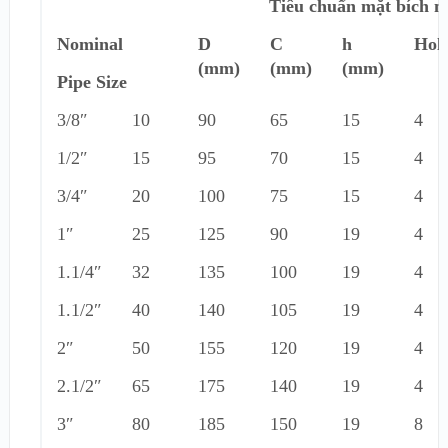
Tiêu chuẩn mặt bích 
Nominal
D
C
h
Hol
(mm)
(mm)
(mm)
Pipe Size
3/8″
10
90
65
15
4
1/2″
15
95
70
15
4
3/4″
20
100
75
15
4
1″
25
125
90
19
4
1.1/4″
32
135
100
19
4
1.1/2″
40
140
105
19
4
2″
50
155
120
19
4
2.1/2″
65
175
140
19
4
3″
80
185
150
19
8