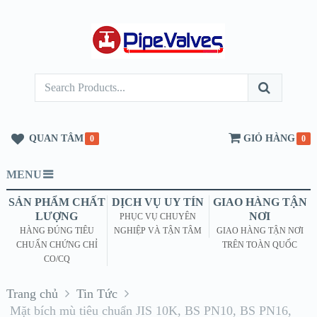
QUAN TÂM
GIỎ HÀNG
0
0
MENU
SẢN PHẨM CHẤT
DỊCH VỤ UY TÍN
GIAO HÀNG TẬN
LƯỢNG
NƠI
PHỤC VỤ CHUYÊN
HÀNG ĐÚNG TIÊU
NGHIỆP VÀ TẬN TÂM
GIAO HÀNG TẬN NƠI
CHUẨN CHỨNG CHỈ
TRÊN TOÀN QUỐC
CO/CQ
Trang chủ
Tin Tức
Mặt bích mù tiêu chuẩn JIS 10K, BS PN10, BS PN16,