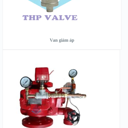
ĐỌC TIẾP
Van giảm áp
XEM NHANH
XEM CHI TIẾT