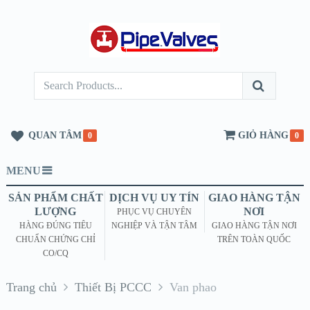
QUAN TÂM
GIỎ HÀNG
0
0
MENU
SẢN PHẨM CHẤT
DỊCH VỤ UY TÍN
GIAO HÀNG TẬN
LƯỢNG
NƠI
PHỤC VỤ CHUYÊN
HÀNG ĐÚNG TIÊU
NGHIỆP VÀ TẬN TÂM
GIAO HÀNG TẬN NƠI
CHUẨN CHỨNG CHỈ
TRÊN TOÀN QUỐC
CO/CQ
Trang chủ
Thiết Bị PCCC
Van phao