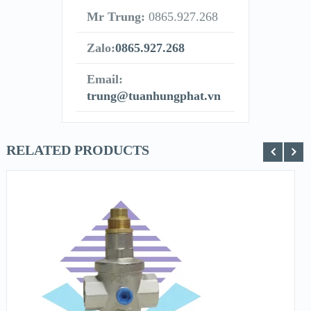
Mr Trung:
0865.927.268
Zalo:
0865.927.268
Email:
trung@tuanhungphat.vn
RELATED PRODUCTS
XEM NHANH
XEM CHI TIẾT