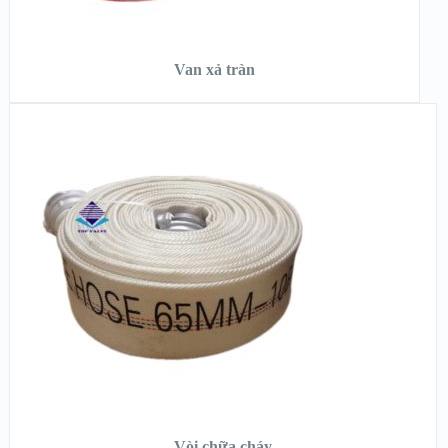
ĐỌC TIẾP
Van xả tràn
XEM NHANH
XEM CHI TIẾT
ĐỌC TIẾP
Vòi chữa cháy