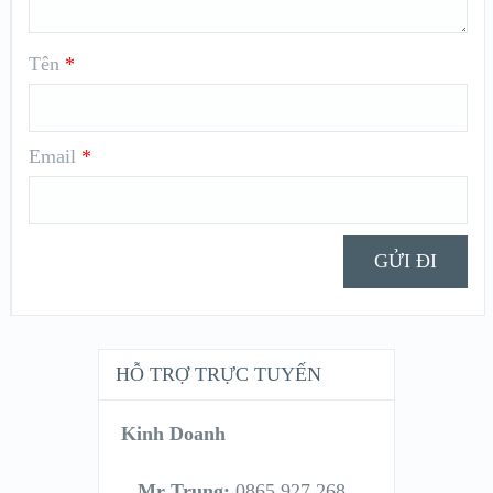
Tên
*
Email
*
HỖ TRỢ TRỰC TUYẾN
Kinh Doanh
Mr Trung:
0865.927.268