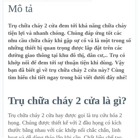
Mô tả
Trụ chữa cháy 2 cửa đem tới khả năng chữa cháy
tiện lợi và nhanh chóng. Chúng đáp ứng tốt các
nhu cầu chữa cháy khi gặp sự cố và là một trong số
những thiết bị quan trọng được lắp đặt trên các
đường giao thông tại khu đô thị, dân cư,.. Trụ có
khớp nối để đem tới sự thuận tiện khi dùng. Vậy
bạn đã biết gì về trụ chữa cháy 2 cửa này? Cùng
tìm hiểu chi tiết ngay trong bài viết dưới đây nhé!
Trụ chữa cháy 2 cửa là gì?
Trụ chữa cháy 2 cửa hay được gọi là trụ cứu hỏa 2
họng. Chúng được thiết kế với 2 đầu họng có kích
thước bằng nhau với các khớp nối chắc chắn, linh
hoạt và dễ dàng tháo lắp khi cần. Chất liệu chế tạo