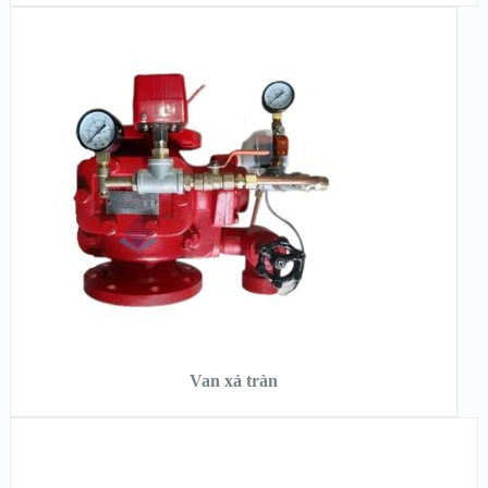
XEM NHANH
XEM CHI TIẾT
ĐỌC TIẾP
Van xả tràn