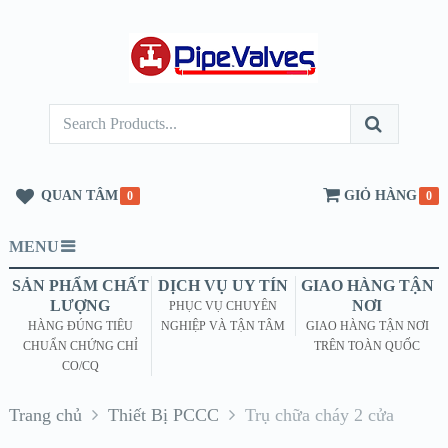
QUAN TÂM
GIỎ HÀNG
0
0
MENU
SẢN PHẨM CHẤT
DỊCH VỤ UY TÍN
GIAO HÀNG TẬN
LƯỢNG
NƠI
PHỤC VỤ CHUYÊN
HÀNG ĐÚNG TIÊU
NGHIỆP VÀ TẬN TÂM
GIAO HÀNG TẬN NƠI
CHUẨN CHỨNG CHỈ
TRÊN TOÀN QUỐC
CO/CQ
Trang chủ
Thiết Bị PCCC
Trụ chữa cháy 2 cửa