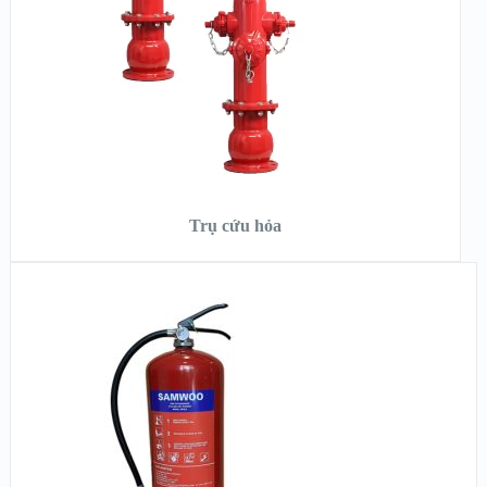
ĐỌC TIẾP
Trụ cứu hỏa
XEM NHANH
XEM CHI TIẾT